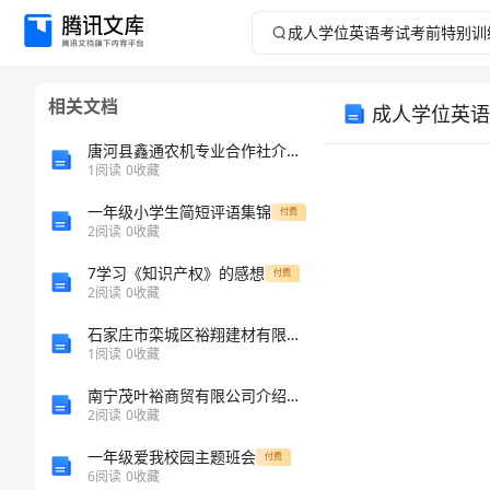
成
人
相关文档
成人学位英语
学
唐河县鑫通农机专业合作社介绍企业发展分析报告
位
1
阅读
0
收藏
一年级小学生简短评语集锦
英
付费
2
阅读
0
收藏
语
7学习《知识产权》的感想
付费
2
阅读
0
收藏
考
石家庄市栾城区裕翔建材有限公司介绍企业发展分析报告
1
阅读
0
收藏
试
南宁茂叶裕商贸有限公司介绍企业发展分析报告
考
2
阅读
0
收藏
一年级爱我校园主题班会
付费
前
6
阅读
0
收藏