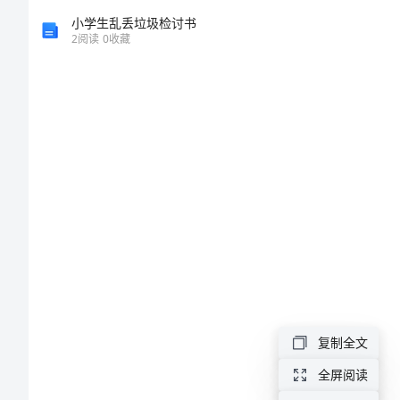
特
小学生乱丢垃圾检讨书
2
阅读
0
收藏
别
答
训
练
M:
试
题
附
答
复制全文
案
全屏阅读
成