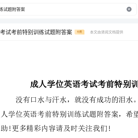
考试考前特别训练试题附答案
本文由贤阅文档提供
付费
成人学位英语考试考前特别训练试题附答案
没有口水与汗水，就没有成功的泪水。以下是为大家搜索的成
人学位英语考前特别训练试题附答案，希望对正在关注的您有所帮
助!更多精彩内容请及时关注我们!
第1题Lodger:I'mterriblysorrythatIbrokeyour
preciousvase.I'llpayforit.
Landlady: