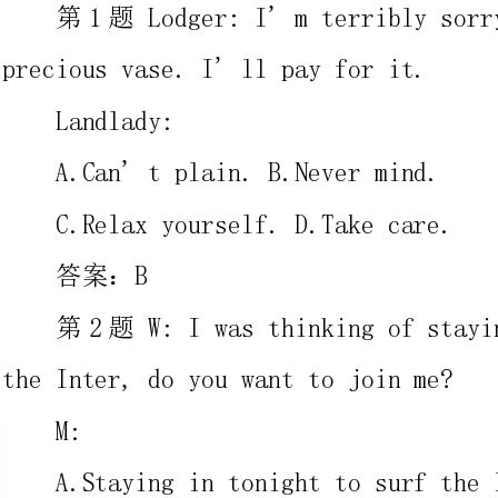
A.Can'tplain.B.Nevermind.
C.Relaxyourself.D.Takecare.
案：B
第2题W:Iwasthinkingofstayingintonighttosurf
theInter,doyouwanttojoinme?
A.StayingintonighttosurftheInter?It'sagood
idea.Enjoyyourself.
B.JoinyouwiththeInter?WhatabouttheInter?
C.WhatIwanttodoisnothingelsebuttakeawalk.
D.Notreally.Iworkontheputeralldaylong.Ineed
abreakfromputer'sscreen.