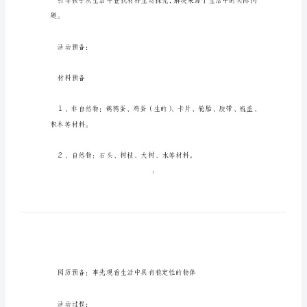
教
活动目标：
案
大
班
科
学
２、会运用材料使物体变稳
教
案
活动内容：
篇
1
活
动
题。
目