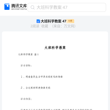
大
大班科学教案 47
班
大班科学教案 47
付费
科
2
阅读
收藏
（
来自
：
万文网
）
学
教
案
47
大
班
科
大班科学教案篇1
学