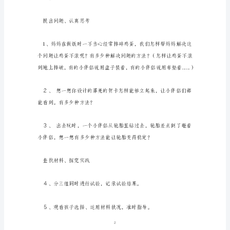
标：
活动预备：
１、
观
看
材料预备
查
找
生
积木等材料。
活
中
具
有
1
稳