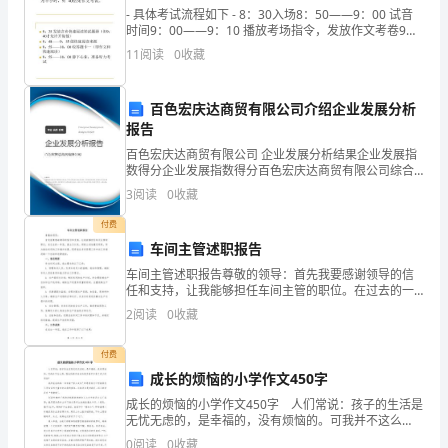
体
- 具体考试流程如下 - 8：30入场8：50——9：00 试音
时间9：00——9：10 播放考场指令，发放作文考卷9：
变
10 开始作文考试，作文考试时间长为半小时，9：40结
11
阅读
0
收藏
束
稳
百色宏庆达商贸有限公司介绍企业发展分析
活
报告
动
百色宏庆达商贸有限公司 企业发展分析结果企业发展指
数得分企业发展指数得分百色宏庆达商贸有限公司综合
内
得分说明：企业发展指数根据企业规模、企业创新、企
3
阅读
0
收藏
业风险、企业活力四个维度对企业发展情况进行评价。
容：
能看到。有多少种方法？
该企
付费
车间主管述职报告
引
车间主管述职报告尊敬的领导：首先我要感谢领导的信
导
任和支持，让我能够担任车间主管的职位。在过去的一
年里，我全力以赴，积极主动地履行职责，努力推动车
2
阅读
0
收藏
孩
间的工作稳步发展。现将我在车间管理工作中的工作情
况做一个
子
付费
成长的烦恼的小学作文450字
从
成长的烦恼的小学作文450字 人们常说：孩子的生活是
无忧无虑的，是幸福的，没有烦恼的。可我并不这么
查找材料、探究实践
生
想。现在的孩子成长的袋子里不知装了多少的烦恼？
0
阅读
0
收藏