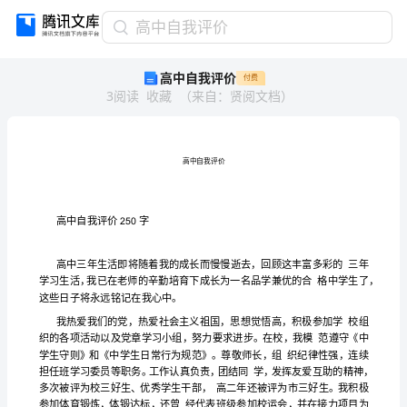
高
高中自我评价
中
高中自我评价
付费
自
3
阅读
收藏
（
来自
：
贤阅文档
）
我
评
价
高
中
自
我
评