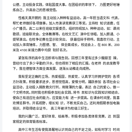
生
活
即
将
随
着
我
的提高。
的
成
长
而
慢
慢