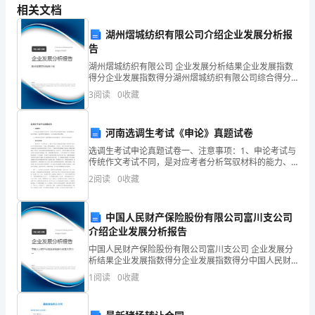
学
相关文档
习
湖州熠城纺织有限公司介绍企业发展分析报
告
生
湖州熠城纺织有限公司 企业发展分析结果企业发展指数
活，
得分企业发展指数得分湖州熠城纺织有限公司综合得分
说明：企业发展指数根据企业规模、企业创新、企业风
3
阅读
0
收藏
我
险、企业活力四个维度对企业发展情况进行评价。该企
业的
已
河南选调生考试《申论》真题试卷
在
选调生考试申论真题试卷一、注意事项：1、申论考试与
4100
米及米接力赛中均获较好名次。
传统作文考试不同，是对应考者分析驾驭材料的能力、
老
阅读理解能力、综合分析能力、提出和解决问题的能
2
阅读
0
收藏
力、文字表达能力的综合测试。2、仔细阅读给定的资
师
料，根据
中国人民财产保险股份有限公司富川支公司
的
介绍企业发展分析报告
辛
中国人民财产保险股份有限公司富川支公司 企业发展分
析结果企业发展指数得分企业发展指数得分中国人民财
勤
产保险股份有限公司富川支公司综合得分说明：企业发
1
阅读
0
收藏
展指数根据企业规模、企业创新、企业风险、企业活力
培
四个