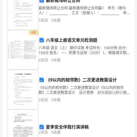
最新猪场转让合同
育
最新猪场转让合同 最新猪场转让合同篇1 甲方（赠与
下
人）：____________ 乙方（受赠人）：____________ 甲
乙双方就赠送____________事宜达成协议如下： 一、甲
5
阅读
0
收藏
方将
成
付费
长
八年级上册语文单元检测题
为
八年级 语文（上） 期中试卷 考试时长：100分钟 总分：
100分 姓名： 一、积累与运用（20分）1、根据课文默
一
写古诗文。（5分）（1）杜甫《春望
6
阅读
0
收藏
名
家规定的体育锻炼标准。
品
《9以内的相邻数》二次更进教案设计
学
《9以内的相邻数》二次更进教案设计《9以内的相邻
数》二次更进教案设计 设计意图 对大班幼儿的小朋
友来说,1到10的数字都是认识的,但是对1到10的相邻书
兼
2
阅读
0
收藏
来说不是和认识,如2的相邻数是1和3等等
优
的
夏季安全伴我行演讲稿
合
2
阅读
0
收藏