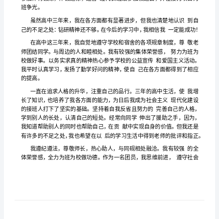
高中自我评价字
250
价
高
中
自
我
这些日子将永远铭记在我心中。
评
价
250
字
高
中
三
班争光。
年