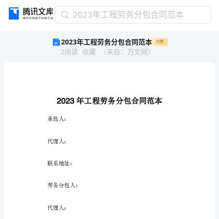
2023
2023年工程劳务分包合同范本
年
2023年工程劳务分包合同范本
付费
工
2
阅读
收藏
（
来自
：
万文网
）
程
劳
务
分
包
2023
合
同
承包人：