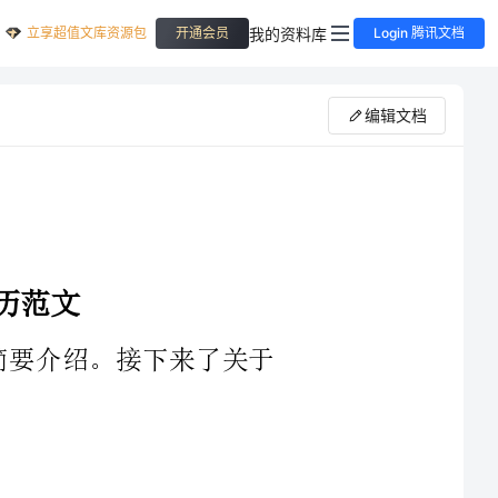
立享超值文库资源包
我的资料库
开通会员
Login 腾讯文档
编辑文档