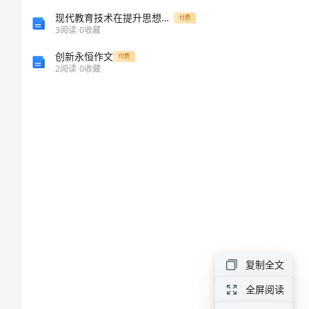
范
现代教育技术在提升思想政治课堂教学实效中的应用
付费
3
阅读
0
收藏
文
创新永恒作文
付费
2
阅读
0
收藏
关
于
计
算
机
的
求
职
复制全文
简
全屏阅读
历