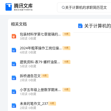
关
于
相关文档
关于计算机的
计
包装材料学第七章玻璃的结构与性质
付费
算
3
阅读
0
收藏
2024年粗苯操作工岗位操作规程
机
付费
4
阅读
0
收藏
的
建筑资料-表79 螺杆油泵单元工程安装质量验收评定表
付费
5
阅读
0
收藏
求
拆桥通告范文
付费
2
阅读
0
收藏
姓名：
职
小学五年级上册数学期末考试试卷附参考答案【达标题】
付费
简
1
阅读
0
收藏
未来的笔作文_237
付费
历
生日：
2
阅读
0
收藏