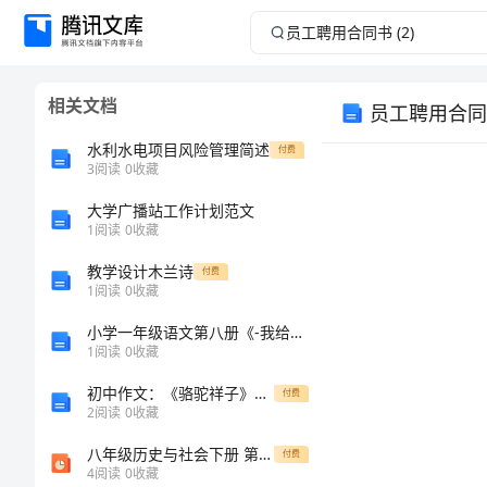
员
工
相关文档
员工聘用合同书
聘
水利水电项目风险管理简述
付费
用
3
阅读
0
收藏
大学广播站工作计划范文
合
1
阅读
0
收藏
同
教学设计木兰诗
付费
1
阅读
0
收藏
书
小学一年级语文第八册《-我给江主席献花》教案-小学一年级语文教案
1
阅读
0
收藏
(2)
­聘用合同书
初中作文：《骆驼祥子》读后感1000字
付费
员
2
阅读
0
收藏
工
八年级历史与社会下册 第五单元 第二课 第一框 文化专制与八股取士课件2 新人教版
付费
4
阅读
0
收藏