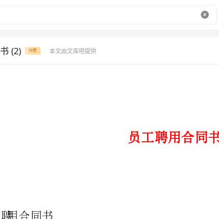
 (2)
本文由文库吧提供
付费
员工聘用合同书