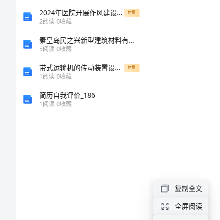
聘
2024年医院开展作风建设安全生产方案
付费
用
2
阅读
0
收藏
一﹑简介­
合
秦皇岛民之兴新型建筑材料有限公司介绍企业发展分析报告
5
阅读
0
收藏
同
带式运输机的传动装置设计机械设计课程设计说明书
书
付费
1
阅读
0
收藏
聘
简历自我评价_186
用
1
阅读
0
收藏
合
同
书
一
﹑
复制全文
简
全屏阅读