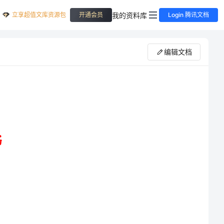
立享超值文库资源包
我的资料库
开通会员
Login 腾讯文档
编辑文档