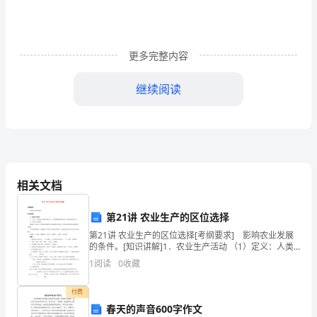
体
规
划，
更多完整内容
对
继续阅读
学
期、
学
年、
相关文档
②课堂教学活动.
假
第21讲 农业生产的区位选择
期
第21讲 农业生产的区位选择[考纲要求] 影响农业发展
的条件。[知识讲解]1．农业生产活动 （1）定义：人类
进
利用土地的自然生产力，栽培植物或饲养动物，以获得
1
阅读
0
收藏
所需的产品 （2）农业生产的特点地
展
付费
划
春天的声音600字作文