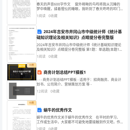
分。
春天的声音600字作文 窗外啁啾的鸟鸣将我从沉睡的
梦中唤醒，揉着惺忪的睡眼，我听到了春天咚咚的叩门
下
声，推开门窗，一股暖意，挟裹着醉人心脾的芬芳扑面
1
阅读
0
收藏
而来，金黄的阳光跳跃着舞进屋里，整个屋子金灿灿
面
的，
2024年吉安市井冈山市中级统计师《统计基
就
础知识理论及相关知识》点睛提分卷完整版
的兴趣和技能。
是
2024年吉安市井冈山市中级统计师《统计基础知识理论
及相关知识》点睛提分卷完整版 第1题：单选题(本题1
的
分)下列会计科目中，在借方登记增加额的是（）。A.递
1
阅读
0
收藏
延所得税负债B.实收资本C.应付职工薪酬D.
范，也能促进课程的学习。
初
付费
商务计划总结PPT模板1
中
- - - 商务计划总结PPT模板 - 适用于：招商融资、商业计
美
划书、公司简介、营销策划方案 等 -
12
阅读
0
收藏
术
付费
教
蜗牛的优秀作文
育
蜗牛的优秀作文关于蜗牛的优秀作文 在平时的学习、
工作或生活中，大家都不可避免地要接触到作文吧，作
教
文是通过文字来表达一个主题意义的记叙方法。如何写
2
阅读
0
收藏