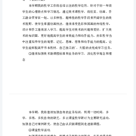
吧。
初
中
美
术
教
育
教
工作方案如下：
学
方
案
有一个新的突破。
教
学