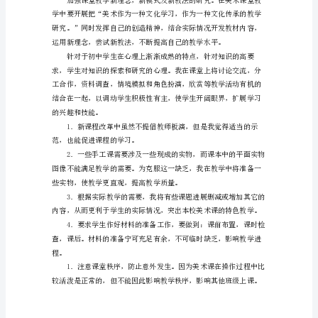
方
案
（课
程
方
案）
是
课
程
念
设
置
的
整