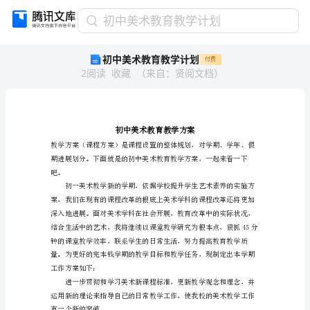
初
初中美术教育教学计划
中
初中美术教育教学计划
付费
美
2
阅读
收藏
（
来自
：
贤阅文档
）
术
教
育
教
学
计
划