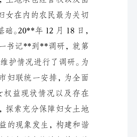
全国妇联党组书记、副主席、书记处第一书记**到**调研，就第
二轮农村土地确权颁证中我市妇女权益维护情况进行了调研。为
进一步落实**主席调研指示精神，根据市妇联统一安排，为全面
了解我县农村妇女土地确权颁证中妇女权益现状情况以及存在
的问题，进一步落实农村妇女土地权益，探索充分保障妇女土地
权益的有效途径，减少侵害妇女土地权益的现象发生，构建和谐
社会，20**年1月份，县妇联采取个别访问和调查统计相结合的
形式对我县农村妇女的土地承包确权情况开展了调研。现将情况
**县1997年实施二轮土地承包经营权登记发证，2008年又