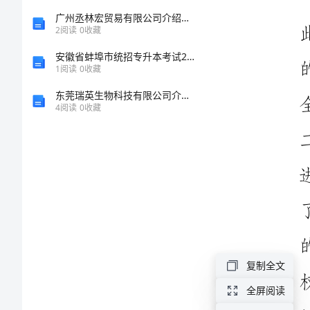
妇
广州丞林宏贸易有限公司介绍企业发展分析报告
2
阅读
0
收藏
女
安徽省蚌埠市统招专升本考试2023年计算机测试题及答案
1
阅读
0
收藏
权
东莞瑞英生物科技有限公司介绍企业发展分析报告
4
阅读
0
收藏
益
维
护
现
报告如下：
状
复制全文
调
全屏阅读
研