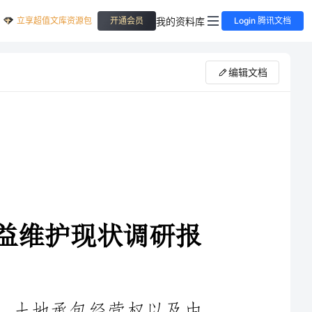
立享超值文库资源包
我的资料库
开通会员
Login 腾讯文档
编辑文档
县农村土地确权颁证妇女权益维护现状调研报
土地是农民的生存之源，发展之本，土地承包经营权以及由
此而带来的各项财产权益，是包括农村妇女在内的农民最为关切
的经济权益，是他们赖以生存和发展的基础。20**年12月18日，