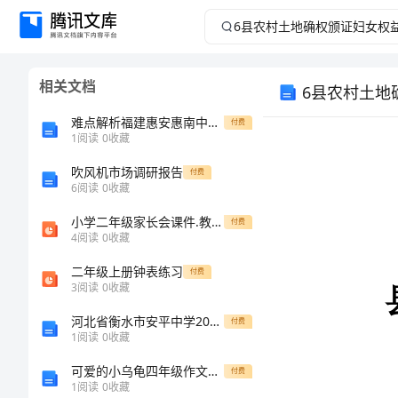
6
县
相关文档
6县农村土地
农
难点解析福建惠安惠南中学数学八年级下册三角形专题测试试题（含详细解析）
付费
村
1
阅读
0
收藏
土
吹风机市场调研报告
付费
6
阅读
0
收藏
地
小学二年级家长会课件.教学文稿
付费
4
阅读
0
收藏
确
二年级上册钟表练习
付费
3
阅读
0
收藏
权
河北省衡水市安平中学2024年高一物理下学期期末达标测试试题含解析
付费
颁
1
阅读
0
收藏
可爱的小乌龟四年级作文450字
付费
证
1
阅读
0
收藏