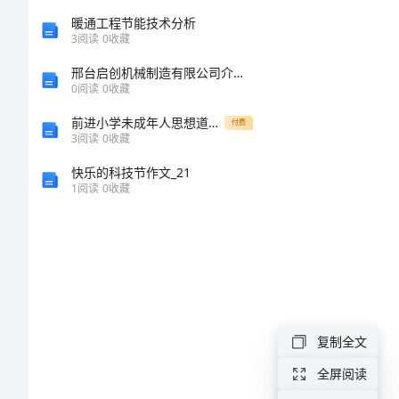
检
暖通工程节能技术分析
3
阅读
0
收藏
修
邢台启创机械制造有限公司介绍企业发展分析报告
部
0
阅读
0
收藏
上
前进小学未成年人思想道德建设进展情况简介
付费
3
阅读
0
收藏
半
快乐的科技节作文_21
年
1
阅读
0
收藏
工
作
总
团队精神。
结
复制全文
1、
全屏阅读