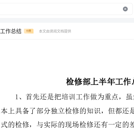
工作总结
本文由贤阅文档提供
付费
检修部上半年工作总结
1、首先还是把培训工作做为重点，虽然我
本上具备了部分独立检修的知识，但都还是仅停留在书面或模拟形
式的检修，与实际的现场检修还有一定的差距，所以进展了培训，
做好事故预想及事故演练。让每个检修人员都能够独立、迅速、快
捷的处理一切本可能发生的所有问题，确保全厂的、经济运行。
2、细化了设备主人制度，让每个设备都有