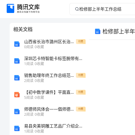
检
修
相关文档
检修部上半年
部
山西省长治市潞州区长治市第二中学校2024年物理高一上册期末学业质量监测模拟试题含解析
付费
上
0
阅读
0
收藏
深圳芯卡特智能卡标签腕带有限公司介绍企业发展分析报告
半
1
阅读
0
收藏
年
销售助理年终工作总结范文最新
付费
2
阅读
0
收藏
工
【初中数学课件】平面直角坐标系及函数的概念ppt课件
付费
5
阅读
0
收藏
作
师德师风体会——倡师德nbsp;树新表
付费
总
2
阅读
0
收藏
易县央美铜雕工艺品厂介绍企业发展分析报告
结
1
阅读
0
收藏