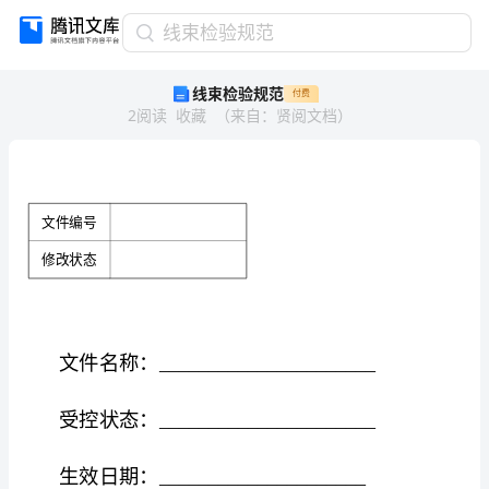
线
线束检验规范
束
线束检验规范
付费
检
2
阅读
收藏
（
来自
：
贤阅文档
）
验
规
范
文
件
编
文件编号
号
修