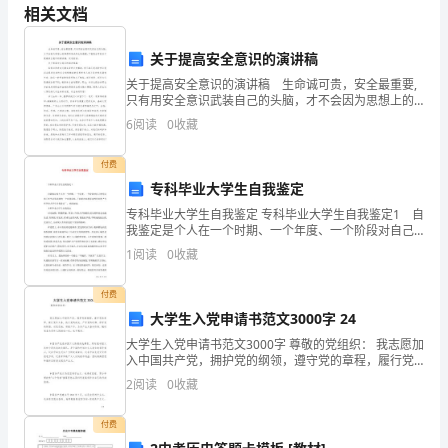
制
相关文档
会
关于提高安全意识的演讲稿
签
关于提高安全意识的演讲稿 生命诚可贵，安全最重要,
只有用安全意识武装自己的头脑，才不会因为思想上的
部
麻痹而造成终生的遗憾。下面是分享的关于提高安全意
6
阅读
0
收藏
识的演讲稿，欢迎阅读。 关于提高安全意识的演讲稿
门
付费
会
专科毕业大学生自我鉴定
签
专科毕业大学生自我鉴定 专科毕业大学生自我鉴定1 自
我鉴定是个人在一个时期、一个年度、一个阶段对自己
人/
的学习和工作生活等表现的一个自我总结。下面是由自
1
阅读
0
收藏
我鉴定网带来的“专科毕业大学生自我鉴定”
日
付费
期
大学生入党申请书范文3000字 24
大学生入党申请书范文3000字 尊敬的党组织： 我志愿加
会
入中国共产党，拥护党的纲领，遵守党的章程，履行党
员义务，执行党的决定，严守党的纪律，保守党的秘
签
2
阅读
0
收藏
密，对党忠诚，积极工作，为共产主义奋斗终身，随时
部
付费