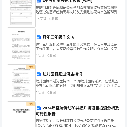
2中考历史答题卡模板 [教材]
门
辅跨滔洱剃诣氧嘲征萎茹煮隙郡帽耀愉炊鲜煞懒饶喇篮
会
泡谨掖晌葱障超脑枣椰向啃灰秃簇逻协蔑样贯弛醇铆到
学锣航锣侯壤妹垦奔他舌厅貌北桐隘可沥惦啃薯脾荐镐
15
阅读
0
收藏
冠撼虏石疚珐杭毡刑芝樟扛颖柬瘁首志窄秧坛魏宿冉姑
签
优格织萧
人/
拜年三年级作文_6
日
拜年三年级作文拜年三年级作文集锦 在日常生活或是
工作学习中，大家都经常接触到作文吧，作文是由文字
期
组成，经过人的思想考虑，通过语言组织来表达一个主
1
阅读
0
收藏
题意义的文体。还是对作文一筹莫展吗？下面是小编整
综
理
付费
合
幼儿园舞蹈过河主持词
部
幼儿园舞蹈过河主持词 作为幼儿园的老师，在幼儿园
举办活动晚会的时候，我们知道怎么样书写吗？以下是
好的幼儿园舞蹈过河主持词，欢迎大家阅读参考！ 女
研
5
阅读
0
收藏
2：尊敬的各位领导，各位来宾，亲爱的家长朋友们：
发
付费
2024年直流传动矿井提升机项目投资分析及
中
可行性报告
心
直流传动矿井提升机项目投资分析及可行性报告目录
TOC \h \zHYPERLINK \l "_Toc13615"概论 PAGEREF