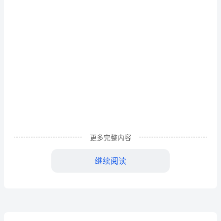
例
批准
修
改
日
期
修
改
人
审
更多完整内容
核
继续阅读
A/0
新
1
目的
编