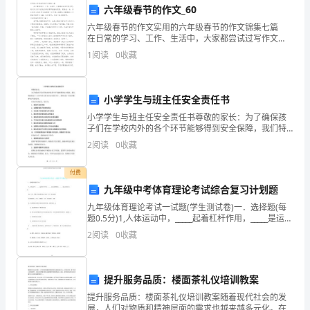
通
六年级春节的作文_60
六年级春节的作文实用的六年级春节的作文锦集七篇
过
生:演唱(师可纠正)
在日常的学习、工作、生活中，大家都尝试过写作文
吧，通过作文可以把我们那些零零散散的思想，聚集在
对
1
阅读
0
收藏
师:提问以上的问题
一块。你知道作文怎样写才规范吗？以下是小编帮大家
整理的
《彩
生:旋律色彩有变化，在此处分两部分
小学学生与班主任安全责任书
云
小学学生与班主任安全责任书尊敬的家长：为了确保孩
追
子们在学校内外的各个环节能够得到安全保障，我们特
律的基础上作了延伸，
此制定了《小学学生与班主任安全责任书》，希望与您
2
阅读
0
收藏
一同共同维护孩子们的安全。作为学生的家长，您应
月》
(第三遍演唱--乐谱)
当：1.
付费
民
师:演唱乐谱说一说乐曲由哪几个音组成,
九年级中考体育理论考试综合复习计划题
乐
生:12356没有4和7
九年级体育理论考试一试题(学生测试卷)一．选择题(每
题0.5分)1,人体运动中，_____起着杠杆作用，_____是运动
合
的枢纽，_____是运动的动力。()A，关节，骨骼，肌肉缩
2
阅读
0
收藏
短B，骨骼，关节，肌肉
奏
乐
提升服务品质：楼面茶礼仪培训教案
曲
提升服务品质：楼面茶礼仪培训教案随着现代社会的发
展，人们对物质和精神层面的需求也越来越多元化。在