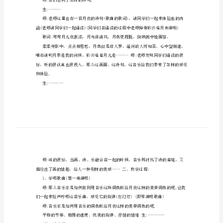
度表达歌曲的情感。
教
案
合，做到声部的和谐、声音统一
执
教学重点:切分节奏的掌握
教:
教学难点:合唱部分两声部的合作
温
一、导入新课:
春
兰
的画面,
教
学
目
标:1、
师:你们想到了怎样的诗句,
学
生:------