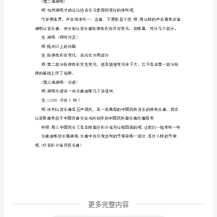
唱
歌
曲
《彩
云
追
月》
和体验,
能
生:-------
用
恰
当
的
音
更多完整内容