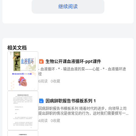
色、
继续阅读
速
度、
力
度
相关文档
表
1、学唱歌曲(第一遍演唱)
生物公开课血液循环-ppt课件
达
- 血液循环 - * - 输送血液的泵——心脏 - * - 血液循环途
径
歌
6
阅读
0
收藏
曲
的
因病辞职报告书模板系列 1
情
(第二遍演唱)
因病辞职报告书模板系列 随着时代的进步，向领导上司
提出辞职的情况是很常见的行为，这时我们需要撰写一
感。
份辞职申请书。在申请书中，阐述自己的离职原因言语
4
阅读
0
收藏
要温和，不要敷衍了事，我们写辞职申请书的时候应注
2、
意哪