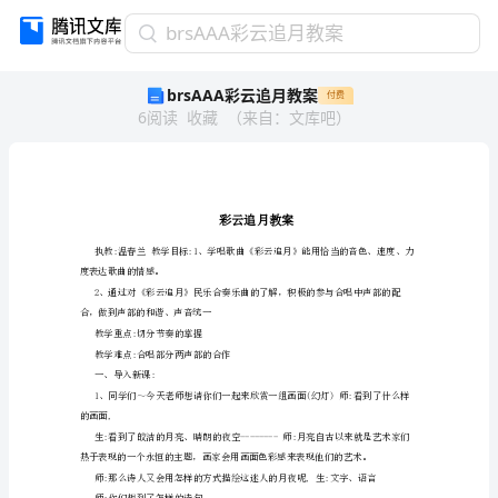
brsAAA
brsAAA彩云追月教案
彩
brsAAA彩云追月教案
付费
云
6
阅读
收藏
（
来自
：
文库吧
）
追
月
教
案
彩
云
追
月