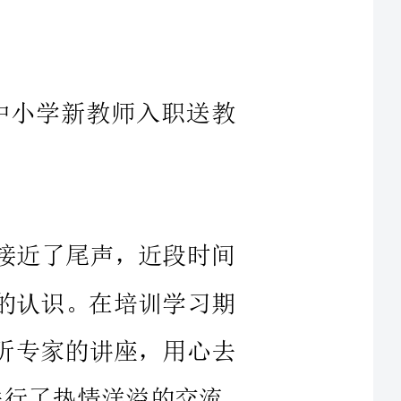
田市中小学新教师入职送教
步接近了尾声，近段时间
新的认识。在培训学习期
聆听专家的讲座，用心去
他们观点，汲取精华。与同行们进行了热情洋溢的交流，
撰写了研修日志，上交作业。经过这一阶段的国培学习，
素养的重要性，提高了思
专业理论。对自己在今后
刻的意义。对我在今后的