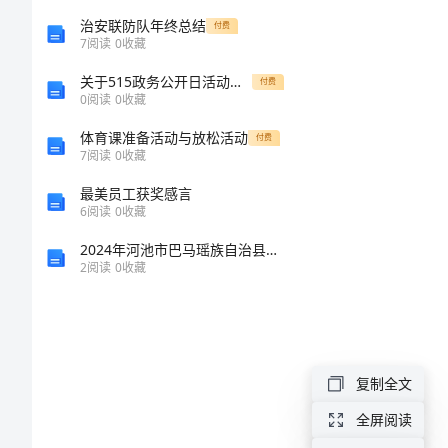
教
治安联防队年终总结
付费
7
阅读
0
收藏
师
关于515政务公开日活动总结
付费
0
阅读
0
收藏
入
体育课准备活动与放松活动
付费
7
阅读
0
收藏
职
最美员工获奖感言
送
6
阅读
0
收藏
2024年河池市巴马瑶族自治县中级统计师《统计工作实务》预测试卷含解析
教
2
阅读
0
收藏
下
乡
复制全文
活
全屏阅读
动