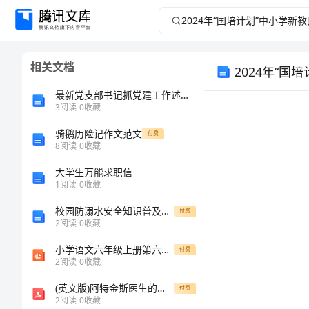
2024
年
相关文档
2024年“
“国
最新党支部书记抓党建工作述职报告.doc
培
3
阅读
0
收藏
计
骑鹅历险记作文范文
付费
8
阅读
0
收藏
划”
大学生万能求职信
1
阅读
0
收藏
中
校园防溺水安全知识普及教案
付费
2
阅读
0
收藏
小
小学语文六年级上册第六单元综合性学习诗海拾贝课件1
付费
学
2
阅读
0
收藏
(英文版)阿特金斯医生的新饮食习惯
付费
新
2
阅读
0
收藏