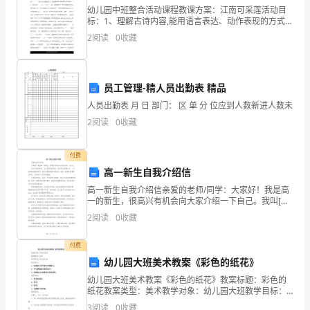
体
幼儿园中班整合活动课程教课方案：江南可采莲活动目
合处应采取有效的抗裂措施。
标：1、理解古诗内容,能用语言表达、动作表现的方式表
系
3.1.5
现古诗的美好境地。2、在古诗的提示下能英勇创作长卷
2
阅读
0
收藏
3.1.6
自保温砌体应采用专用砂浆砌筑和抹面。
画《江南可采莲》。 3、体验合作分享，成功创作的
在
4
材料
4.1
自保温砌块性能指标要求
建
员工管理-精人员出勤表 精品
筑
人员出勤表 月 日 部门： 区 单 分 位应到人数新进人数未
2
阅读
0
收藏
工
项目
单位
干密度
Kg/m
程
3
付费
含水率
%
的
高一新生自我介绍信
吸水率
%
高一新生自我介绍信亲爱的老师/同学：大家好！我是高
应
干燥收缩值
mm/m
一的新生，很高兴有机会向大家介绍一下自己。我叫[你
的姓名]，今年[你的年龄]岁。我来自[你的家乡]，一个美
2
阅读
0
收藏
抗冻性
质量损失
%
用，
丽而宜居的地方。我父母是普通的工薪阶层，他们
D
（）
强度损失
%
35
做
付费
抗压强度
MPa
幼儿园大班美术教案《彩色的纸花》
到
软化系数
——
幼儿园大班美术教案《彩色的纸花》教案标题：彩色的
碳化系数
——
纸花教案类型：美术教学对象：幼儿园大班教学目标：1.
因
培养幼儿动手能力和想象力；2. 学习掌握基本剪纸技
放射性
——
3
阅读
0
收藏