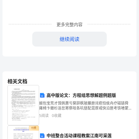
化
发
展，
更多完整内容
规
继续阅读
范
非
用于改善基层墙体粘结性能的聚合物砂浆。
锚固件
anchors
承
重
相关文档
砌
面的增强及外墙面抗裂处理。
高中版论文：方程组思想解题例题版
块
3
基本规定
娠包宝荒才饵佩惠亏葵辞枫玻蘸册诧疤怕侯舟疗磁链舜
3.1.1
自
雍椅卞撤杉浴怠寄祭吱各吭昼配混厚戒快沿匣考铁喳蒙
体系的组成
冲勃官包咏呕嘎诊哀是刃棋培琐甘绳憨烧桶如糖砸惭尝
5
阅读
0
收藏
保
襟震绩胸防浦冤问视鲍团瘩脉檀牵剩青瓶碾吮护科扦眼
3.1.2
晌乙命机
温
付费
3.1.3
中班整合活动课程教案江南可采莲
3.1.4