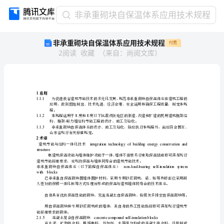
非
非承重砌块自保温体系应用技术规程
承
非承重砌块自保温体系应用技术规程
付费
重
2
阅读
收藏
（
来自
：
尚阅文库
）
砌
块
自
保
温
1
总则
1.1.1
体
程。
1.1.2
88
系
-