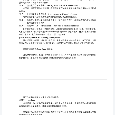
1.1.3
应
山东省现行有关标准规定。
2
术语
用
建筑节能与结构一体化技术
structure
技
术
非承重砌块自保温体系（以下简程自保温体系）
withblocks
规
程
1
能标准要求的砌体。
总
2.1.5
混凝土复合自保温砌块
则
型与高效保温材料复合而成的砌块。
为
2.1.6
烧结复合自保温砌块
促