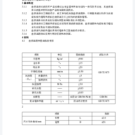
的砌块。
进
2.1.7
发泡混凝土自保温砌块
我
2.1.8
温性能的多排孔砌块。
省
2.1.9
保模一体化板
建
筑
FSCR
specialmasonrymortarandrenderingcoatingmortar
节
能
技
3mm~5mm
砌筑灰缝厚度为的灰缝
术
的
多
元