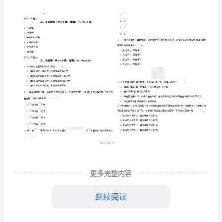
名
学
班级
学号
物
………
大学大气科学专业《大学物理
2024
（
密
……….………
理
…
考试须知
：
封
………………
（下
1、考试时间：120分钟，本卷满分为100分。
…
线
………………
册）》
…
内
……..………
………
模
不
………………
填空题
共
小题
每题
分
共
一、
（
10
，
2
，
20
…….
拟
准
………………
答
…….
考
更多完整内容
题
……………
试
继续阅读
试