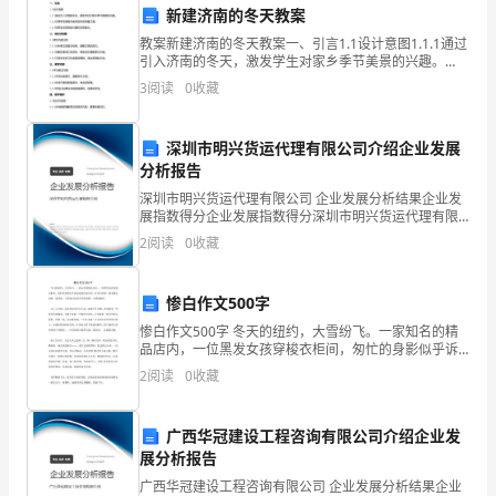
新建济南的冬天教案
卷
三
选择题
共
小题
每题
分
共
教案新建济南的冬天教案一、引言1.1设计意图1.1.1通过
、
（
10
，
2
，
20
附
引入济南的冬天，激发学生对家乡季节美景的兴趣。
1.1.2引导学生感受作者对家乡的热爱之情。1.1.3培养学
1、一个质点作圆周运动时，则有（）。
3
阅读
0
收藏
解
生的阅读兴趣和欣赏能力。二、知识点
也
A.切向加速度一定改变，法向加速度
改变
析
深圳市明兴货运代理有限公司介绍企业发展
B.切向加速度可能不
分析报告
考
C.切向加速度可能不
深圳市明兴货运代理有限公司 企业发展分析结果企业发
试
展指数得分企业发展指数得分深圳市明兴货运代理有限
D.切向加速度一定改变，法向加速度不变
公司综合得分说明：企业发展指数根据企业规模、企业
2
阅读
0
收藏
须
创新、企业风险、企业活力四个维度对企业发展情况进
行评
知：
惨白作文500字
化
自由程的变
情况是：()。
1、
惨白作文500字 冬天的纽约，大雪纷飞。一家知名的精
品店内，一位黑发女孩穿梭衣柜间，匆忙的身影似乎诉
A.减小而不变
说着她在赶时间，店员们拿着一叠衣服比划着。怪的
考
2
阅读
0
收藏
是，只要是白色系以外的衣服，女孩就摇头。 过了
B.减小而增大
试
广西华冠建设工程咨询有限公司介绍企业发
时
C.增大而减小
展分析报告
间：
广西华冠建设工程咨询有限公司 企业发展分析结果企业