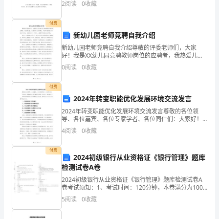
2
阅读
0
收藏
专
一起来看看吧。 设计思路：
业
付费
新幼儿园老师竞聘自我介绍
《大
新幼儿园老师竞聘自我介绍尊敬的评委老师们，大家
好！我是XX幼儿园竞聘教师岗位的应聘者，我热爱儿
学
童，热衷于幼儿教育事业，我相信我有能力担任这个岗
0
阅读
0
收藏
位，给每位孩子一个快乐、温暖和幸福的成长环境。首
物
先，让我自
__________________。
付费
理
2024年转变职能优化发展环境交流发言
（下
2024年转变职能优化发展环境交流发言尊敬的各位领
名词解释
共
小题
每题
分
共
二、
（
6
，
2
，
12
导、各位嘉宾、各位专家学者、各位同仁们：大家好！
册）》
很荣幸能在这个重要的场合，与各位一起分享关于____年
4
阅读
0
收藏
1、平衡态：
转变职能优化发展环境的交流发言。我将从以下几个方
模
2、波强度：
付费
2024初级银行从业资格证《银行管理》题库
拟
3、光的衍射现象：
检测试卷A卷
考
化
4、介质的极
：
2024初级银行从业资格证《银行管理》题库检测试卷A
卷考试须知：1、考试时间：120分钟，本卷满分为100
试
5、多普勒效应：
分。 2、请首先按要求在试卷的指定位置填写您的姓名、
5
阅读
0
收藏
准考证号等信息。 3、请仔细阅读各种题目的
6、等势面：
试