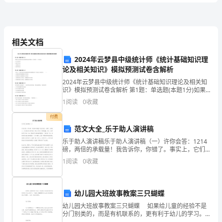
卷
附
相关文档
2024年云梦县中级统计师《统计基础知识理
解
论及相关知识》模拟预测试卷含解析
2024年云梦县中级统计师《统计基础知识理论及相关知
析
相应结论后的空白处。
识》模拟预测试卷含解析 第1题：单选题(本题1分)如果
在当年发现已登记的记账凭证存在错误，应当采用（）
1
阅读
0
收藏
化
(1)变
2024
予以更正。A.红字更正法B.蓝字补计法C.划线
付费
大
范文大全_乐于助人演讲稿
学
乐于助人演讲稿乐于助人演讲稿（一）许你会答：1214
磅，两倍的承载量！我告诉你，你错了。事实上，它们
能承受1821磅，相当于原先三倍的重量；而且，如果将
大
1
阅读
0
收藏
它们钉在一起，便能承受4878磅的重量；三根
于通过棒的中点与棒垂直的轴的
气
科
幼儿园大班故事教案三只蝴蝶
幼儿园大班故事教案三只蝴蝶 如果给儿童的经验不是
学
分门别类的，而是有机联系的，更有利于幼儿的学习。
下面是小编整理的幼儿园大班故事教案三只蝴蝶 ，大家