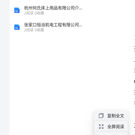
业
杭州何氏床上用品有限公司介绍企业发展分析报告
2
阅读
0
收藏
公
张家口恒派机电工程有限公司介绍企业发展分析报告
2
阅读
0
收藏
司
物
答案：D
业
管
为主。
理
A:保证
B:质押
基
C:定金
复制全文
D:保险
本
全屏阅读
答案：A