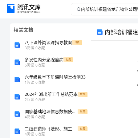
内
部
相关文档
培
八下课外阅读课指导教案
付费
训
3
阅读
0
收藏
word
多发性内分泌腺瘤病
福
付费
6
阅读
0
收藏
建
六年级数学下册课时随堂检测33
1
阅读
0
收藏
省
2024年派出所工作总结范本
付费
2
阅读
0
收藏
龙
国家基础地理信息数据使用许可协议(甲类)
付费
岩
4
阅读
0
收藏
二级建造师《法规、施工管理、实务》考点小抄
付费
物
4
阅读
0
收藏