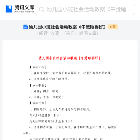
幼
幼儿园小班社会活动教案《午觉睡得好》
儿
幼儿园小班社会活动教案《午觉睡得好》
付费
园
1
阅读
收藏
（
来自
：
尚阅文库
）
小
班
社
会
活
动
【活动目标】
教