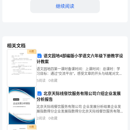
动
继续阅读
目
标】
1、
在
相关文档
睡
付费
语文园地4部编版小学语文六年级下册教学设
谁的小船靠得好。
午
计教案
语文园地四第一课时备课时间：上课时间：总课时：学
觉
习目标：通过“交流平台”，感受文章的开头与结尾对文章
的作用。试着将学到的知识融入自己的习作中，再找一
5
阅读
0
收藏
时，
些写得好的文章，感受这样写的好处。学习重点：通过
“交
能
北京天际线餐饮服务有限公司介绍企业发展
分析报告
把
北京天际线餐饮服务有限公司 企业发展分析结果企业发
脱
展指数得分企业发展指数得分北京天际线餐饮服务有限
裤腰对裤腰，裤脚对裤脚，
公司综合得分说明：企业发展指数根据企业规模、企业
2
阅读
0
收藏
创新、企业风险、企业活力四个维度对企业发展情况进
下
中间折一折，裤子就折好。
行评
付费