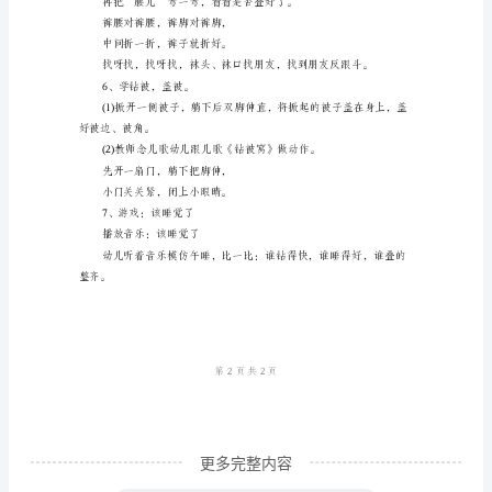
社
会
处。
活
动
教
案
《午
4、教幼儿把小鞋子放整齐。
觉
睡
得
好》
【活
更多完整内容