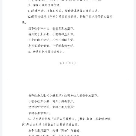
案
2、逐步养成良好的午睡习惯。
【活动准备】
《午
1、课件：图片—睡觉
觉
2、课件：音乐—该睡觉了
睡
【活动过程】
得
图片上的娃娃在干什么?
好》
她是怎样睡觉的?身上盖着什么?
幼
儿
入睡。
园
小
3、掌握正确的午睡方法
班