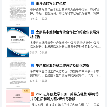
的
带评语的写景作范本
带评语的写景作范本秋日的湖畔湖面平静如镜，微风轻
衣
6、学钻被，盖被。
拂，荡起一圈圈涟漪。湖边的树木已经变得金黄，仿佛
笼罩在一层金色的神秘氛围中。微风吹过，树叶沙沙作
裤
3
阅读
0
收藏
响，仿佛在诉说着秋天的故事。湖上停泊着几艘小船，
船身呈现
鞋
好被边、被角。
太康县丰盛种植专业合作社介绍企业发展分
子，
析报告
太康县丰盛种植专业合作社 企业发展分析结果企业发展
较
先开一扇门，躺下把脚伸，
指数得分企业发展指数得分太康县丰盛种植专业合作社
综合得分说明：企业发展指数根据企业规模、企业创
整
3
阅读
0
收藏
新、企业风险、企业活力四个维度对企业发展情况进行
小门关关紧，闭上小眼睛。
评价。
齐
7、游戏：该睡觉了
生产车间业务员工作总结及优化方案
地
生产车间业务员工作总结及优化方案生产车间是一个重
播放音乐：该睡觉了
要的部门，它是整个生产流程中的关键环节。作为一个
放
业务员，在生产车间中扮演着非常重要的角色。业务员
6
阅读
0
收藏
负责协调车间内外的各种资源，确保生产计划顺利实
在
施，同时关
整齐。
付费
固
2023五年级数学下册一简易方程第3课时等
式的性质和解方程2课件苏教版
定
- 简易方程 - 第 3 课时 等式的性质和解方程（2） - 苏教