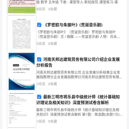
版 数学 五年级 下册 - 课堂导入-新知探究-课堂练习-课
处。
8
阅读
0
收藏
2、
逐
《罗密欧与朱丽叶》(荒诞音乐剧)
《罗密欧与朱丽叶》（荒诞音乐剧）罗密欧与朱丽叶
步
（荒诞音乐剧）文 / 微酸 ——荒诞音乐剧 人物：苏永
邦 二狗 三猫 罗密欧 朱丽叶 唐僧师徒四人 第
5
阅读
0
收藏
养
一幕开场
成
河南天邦达建筑劳务有限公司介绍企业发展
良
分析报告
河南天邦达建筑劳务有限公司 企业发展分析结果企业发
好
展指数得分企业发展指数得分河南天邦达建筑劳务有限
公司综合得分说明：企业发展指数根据企业规模、企业
2
阅读
0
收藏
的
创新、企业风险、企业活力四个维度对企业发展情况进
行评
午
最新三明市将乐县中级统计师《统计基础知
识理论及相关知识》深度预测试卷含解析
睡
最新三明市将乐县中级统计师《统计基础知识理论及相
习
关知识》深度预测试卷含解析 第1题：单选题(本题1分)
资产负债表的存货项目应该根据（ ）填列。A.材料采
1
阅读
0
收藏
购、原材料、库存商品科目的期末余额合计B.材料
惯。