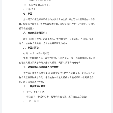
元
文明班级。
六、晚会节目要求
旦
晚
1、歌曲类：
会
策
划
奉献的歌曲;
(3)与以上主题相关的原创歌曲。
书
2、舞蹈类：
1（1935
字）
(2)、具有校园时代气息的创意性
已
渐
渐