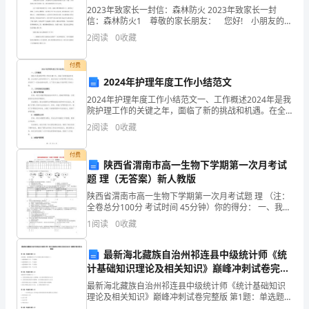
班
2023年致家长一封信：森林防火 2023年致家长一封
信：森林防火1 尊敬的家长朋友： 您好! 小朋友的安
收
全教育一直是我们幼儿园教育的重中之重，为进一步加
2
阅读
0
收藏
员不得超过五人。
强幼儿园安全教育工作，我们需要您的合作与
获
八、晚会参报节目要求：
付费
辉
2024年护理年度工作小结范文
煌
2024年护理年度工作小结范文一、工作概述2024年是我
院护理工作的关键之年，面临了新的挑战和机遇。在全
的
体护士的共同努力下，我们完成了各项护理工作任务，
2
阅读
0
收藏
并取得了一定的成绩和效果。以下是对2024年度护
九、节目及要求：
一
付费
陕西省渭南市高一生物下学期第一次月考试
时间：12月30日一天时间。
年，
题 理（无答案）新人教版
对
陕西省渭南市高一生物下学期第一次月考试题 理 （注：
全卷总分100分 考试时间 45分钟）你的得分： 一、我来
于
选一下（请将唯一正确选项填入下列对应表格中 每小题6
1
阅读
0
收藏
十、对宿管部人员及走读人员的要求
我
最新海北藏族自治州祁连县中级统计师《统
们
计基础知识理论及相关知识》巅峰冲刺试卷完整
版
最新海北藏族自治州祁连县中级统计师《统计基础知识
来
理论及相关知识》巅峰冲刺试卷完整版 第1题：单选题
(本题1分)在短期内，通货膨胀率与产出之间的关系可以