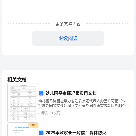
悄
然
而
更多完整内容
去，
继续阅读
崭
新
(4)、相关歌曲的伴舞。
的
3、曲艺(语言)类：
即
相关文档
将
(2)、经典的传统曲艺类节目;
幼儿园基本情况表实用文档
到
幼儿园名称园址举办者姓名法定代表人办园许可证（或
(3)、其它类型的曲艺节目。
来。
批准办园的文件）编（文）号办园性质有效期民办非企
业单位登记证书（三证合一）编 号职工岗位证书持有率
4、其他节目
6
阅读
0
收藏
是
发证日期收费许可公示编 号收费标准（月）批复日期食
七、节目
我
付费
2023年致家长一封信：森林防火