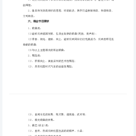
2024
高
更是承载着希望与梦想的一年。
中
元
旦
一、晚会主题：
晚
二、晚会基调：
喜庆、祥和、热烈。
会
三、晚会地点：
教室
策
四、晚会时间：
根据学校安排确定
划
五、晚会思路：
书
2024
高
创辉煌。
中