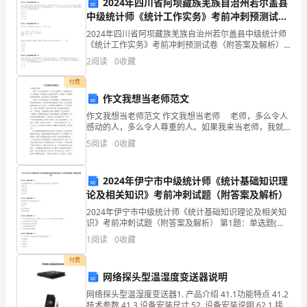
2024年四川省阿坝藏族羌族自治州若尔盖县
水
制措施，预防事故的发生。
中级统计师《统计工作实务》考前冲刺预测试卷
办
（附答案及解析）
2024年四川省阿坝藏族羌族自治州若尔盖县中级统计师
《统计工作实务》考前冲刺预测试卷（附答案及解析）
公
第1题：不定项选择题(本题1分)某公司于2000年初成
调作用，确保各项工作能够
2
阅读
0
收藏
立，注册资本金为100万元，而实际投入资本为
室
付费
作文我想当老师范文
主
作文我想当老师范文 作文我想当老师 老师，多么令人
任
感动的人，多么令人尊重的人。如果我来当老师，我就
四、监督与考核
要做一个像我们班主任兼语文老师——赖老师，因为赖
5
阅读
0
收藏
是
老师是那样的激情，那样的执着，那样的幽默。 记
1.监督机制。
煤
2024年伊宁市中级统计师《统计基础知识理
论及相关知识》考前冲刺试题（附答案及解析）
矿
查，确保其工作符合要求。
2024年伊宁市中级统计师《统计基础知识理论及相关知
企
识》考前冲刺试题（附答案及解析） 第1题：单选题(本
题1分)当自变量的数值确定后，因变量的数值也随之完
1
阅读
0
收藏
业
全确定，这种关系属于（）。A.随机关系B.相关
估，对监督结果进行公示。
付费
安
网络探头型温湿度变送器说明
2.考核机制。
全
网络探头型温湿度变送器1. 产品介绍 41.1功能特点 41.2
技术参数 41.3 设备安装尺寸 52. 设备安装说明 62.1 接