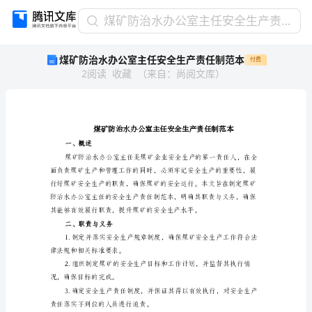
煤
煤矿防治水办公室主任安全生产责任制范本
矿
煤矿防治水办公室主任安全生产责任制范本
付费
防
2
阅读
收藏
（
来自
：
尚阅文库
）
治
水
办
公
室
主
一、概述
任