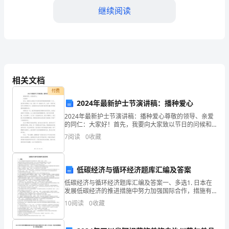
产
继续阅读
责
任
制
改，深入负责煤矿的安全管理工作。
范
相关文档
本
付费
2024年最新护士节演讲稿：播种爱心
一、
2024年最新护士节演讲稿：播种爱心尊敬的领导、亲爱
三、工作原则
概
的同仁：大家好！首先，我要向大家致以节日的问候和
最崇高的敬意！今天，我们再次聚集在一起，庆祝一年
7
阅读
0
收藏
一度的护士节。这是一个属于我们护士的特殊日子，也
述
是我
煤
安全生产是始终如一的原则。
低碳经济与循环经济题库汇编及答案
矿
低碳经济与循环经济题库汇编及答案一、多选1. 日本在
发展低碳经济的推进措施中努力加强国际合作，措施有
防
军，要求全员积极参与安全
（abcd）。 (多选 ) A推出环保合作倡议 B开展双边与多
10
阅读
0
收藏
边交流、合作 C加大环保资金国际救援
治