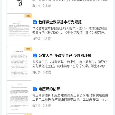
生
口定义 62.2 接线说明
3
阅读
0
收藏
产
付费
的
教师课堂教学基本行为规范
学校教师课堂授课基本行为规范（试 行）依照国家教育
第
部颁发的《教师法》 、《中小学教师执业行为规范准
则》和新时期教师专业发展文件精神，为了进一步规范
一
1
阅读
0
收藏
教师课堂授课行为，严格课堂授课管理，提高课堂授课
质量，
责
付费
范文大全_多改变自己 少埋怨环境
任
多改变自己 少埋怨环境 魏书生 刚当教师时，领导便
人，
分配我做班主任，同时教两个班的语文课。学生不尽如
人愿，一个班还不错，另一个班可就难了。50多个学生
3
阅读
0
收藏
全是男生，是从各个班挑选出来的后进生。他们爱玩
在
全
电压降的估算
面
电压降的估算 1.用途 根据线路上的负荷矩,估算供电线路
上的电压损失,检查线路的供电质量。 2.口诀 提出一个估
负
算电压损失的基准数据,通过一些简单的计算,可估出供电
9
阅读
0
收藏
线路上的电压损失。压损根据“千瓦.米
责