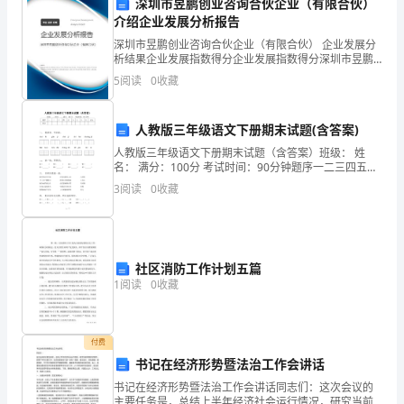
深圳市昱鹏创业咨询合伙企业（有限合伙）
介绍企业发展分析报告
得
深圳市昱鹏创业咨询合伙企业（有限合伙） 企业发展分
了
析结果企业发展指数得分企业发展指数得分深圳市昱鹏
创业咨询合伙企业（有限合伙）综合得分说明：企业发
5
阅读
0
收藏
一
展指数根据企业规模、企业创新、企业风险、企业活力
四个
定
人教版三年级语文下册期末试题(含答案)
成
人教版三年级语文下册期末试题（含答案）班级： 姓
名： 满分：100分 考试时间：90分钟题序一二三四五六
积极性和创造力。
绩。
七八九总分得分一、 看拼音，写词语。chuī fú ɡǎn j
3
阅读
0
收藏
7.经济效益与财务状况
本
次
社区消防工作计划五篇
小
1
阅读
0
收藏
结
主
付费
得到有效控制。
书记在经济形势暨法治工作会讲话
要
8.社会责任履行
书记在经济形势暨法治工作会讲话同志们：这次会议的
主要任务是，总结上半年经济社会运行情况，研究当前