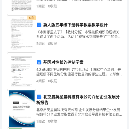
从
宏观经济形势，部署下半年主要工作，动员各级各部门
1
阅读
0
收藏
进一步统一思想，坚定信心，强化措施，狠抓落实，千
以
方百计保
付费
下
冀人版五年级下册科学教案教学设计
几
《水到哪里去了》【教材分析】本课按照知识的逻辑关
系设计了两个活动。活动1 "观察水到哪里去了”目的是通
个
过实验、观察等活 动，引导学生建构水蒸发的概念。活
5
阅读
0
收藏
动2"观察温度计示数的变化”目的是让学生通过实验
方
面
基因对性状的控制学案
分
4.2 基因对性状的控制【学习目标】1.解释中心法则，并
能理解不同生物分别能进行信息流的哪些过程。 2.举例
说明基因与性状的关系。【学习重难点】1.中心法则；2.
析
4
阅读
0
收藏
基因、蛋白质与性状
医
北京启英星晨科技有限公司介绍企业发展分
院
析报告
的
北京启英星晨科技有限公司 企业发展分析结果企业发展
指数得分企业发展指数得分北京启英星晨科技有限公司
综合得分说明：企业发展指数根据企业规模、企业创
工
1
阅读
0
收藏
新、企业风险、企业活力四个维度对企业发展情况进行
评价。