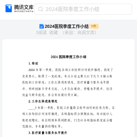
2024
2024医院季度工作小结
医
2024医院季度工作小结
付费
院
3
阅读
收藏
（
来自
：
尚阅文库
）
季
度
工
作
小
结
1.综述
2024