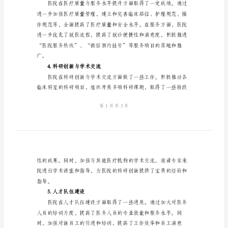
医
院
季
度
工
2.工作总体进展情况
作
小
结
1.
综
范围内，手术量持续增长等。
述
3.医疗质量与服务水平提升
2024
年