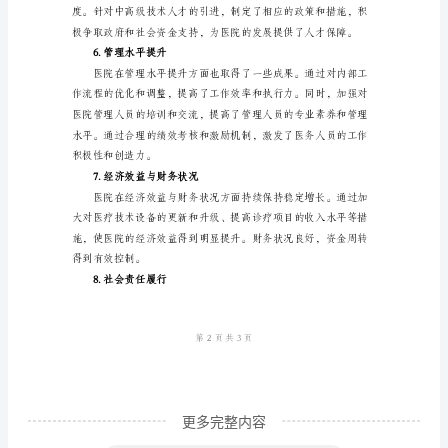
第
一
季
度，
医
广。
院
4.科研创新与学术交流
各
项
工
作
按
照
更多完整内容
计