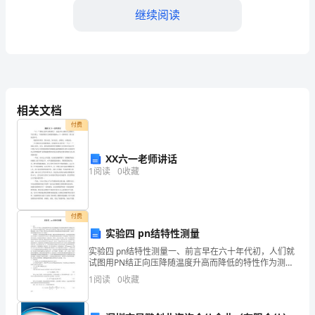
划
继续阅读
稳
步
推
相关文档
进，
指导。
付费
稳
5.人才队伍建设
XX六一老师讲话
定
1
阅读
0
收藏
了
发
付费
实验四 pn结特性测量
展
实验四 pn结特性测量一、前言早在六十年代初，人们就
势
试图用PN结正向压降随温度升高而降低的特性作为测温
元件，由于当时PN结的参数不稳定，始终未进入实用阶
1
阅读
0
收藏
头，
段。随着半导体工艺水平的提高及人们不断的探索，
取
6.管理水平提升