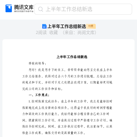
上
上半年工作总结新选
半
上半年工作总结新选
付费
年
2
阅读
收藏
（
来自
：
尚阅文库
）
工
作
总
结
新
选
尊敬的领导：
上