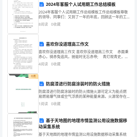
作
2024年客服个人试用期工作总结模板
总
2024年客服个人试用期工作总结模板工作总结模板尊敬
的领导、同事们：又到了一年的年底，回顾这一年的工
结
作，我感到十分充实和成长。在____年的试用期中，我作
8
阅读
0
收藏
为客服个人，承担了一定的工作责任，虽然有一些困
报
影响工作效率和质量。
告，
喜欢你没道理高三作文
三、改进方案：
喜欢你没道理高三作文 喜欢你没道理高三作文 赤面秉
我
赤心，骑赤兔追风，驰驱时无忘赤帝; 青灯观青史，仗
青龙偃月，隐微处不愧青天。 ——题记 敬仰你，是
将
4
阅读
0
收藏
从少时看连环画开始的。那时年幼的我，
对
付费
防腐漆进行防腐涂装时的防火措施
过
防腐漆进行防腐涂装时的防火措施火源可定义为能点燃
去
易燃易爆气体或空气浮质的某种能量来源。火源常存在
于防腐漆喷涂活动附近，涂喷涂现场应配备适当的消防
1
阅读
0
收藏
器具。在任何喷涂操作开始之前，须做好现场控制以消
六
己的创新能力。
除火源，
个
基于天地图的地理市情监测公用设施数据移
动采集系统
月
基于天地图的地理市情监测公用设施数据移动采集系统