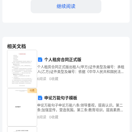
继续阅读
幸
能
向
您
相关文档
呈
二、工作不足：
个人租房合同正式版
交
个人租房合同正式版出租人(甲方)证件类型及编号：承租
我
人(乙方)证件类型及编号：依据《中华人民共和国民法
典》及有关法律、法规的规定，甲乙双方在平等、自愿
6
阅读
0
收藏
在
的基础上，就房屋租赁的有关事宜达成协议如下：第一
条
上
付费
申论万能句子模板
半
申论万能句子申论万能八条:领导重视，提高认识。第二
一定的影响。
条:加强宣传，营造氛围。第三条:教育培训，提高素质。
年
第四条:健全政策法规，完善制度。第五条:组织协调，形
8
阅读
0
收藏
成机制。第六条:增加投入，依
工