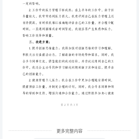
您
好！
我
是
的效果。
您
手
下
的
员
工，
非
常
更多完整内容
荣