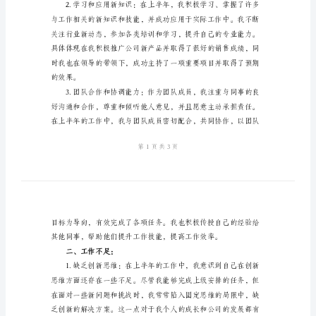
半
年
工
完成公司的工作任务和目标。
作
一、工作亮点：
总
结
新
选
尊
敬
的
领
导：