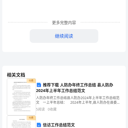
春
无
更多完整内容
限
继续阅读
飞
＂青春无限、放飞梦想＂大学生励志演讲赛策划
扬
一、活动主题：青春无限放飞梦想
人
的
二、活动背景：
相关文档
一
付费
”
推荐下载 人防办年终工作总结 县人防办
生
轻人却缺乏这种为梦想奋斗的勇气。
2024年上半年工作总结范文
总
人防办年终工作总结县人防办2024年上半年工作总结范
三、活动目的及意义：
文 一上半年总结： 2024年上半年,县人防办在县委、
要
县政府和市人防办领导下,以内强素质、外树形象,建设一
5
阅读
0
收藏
支政治坚定、业务精湛、纪律严明、作风过
面
付费
信访工作总结范文