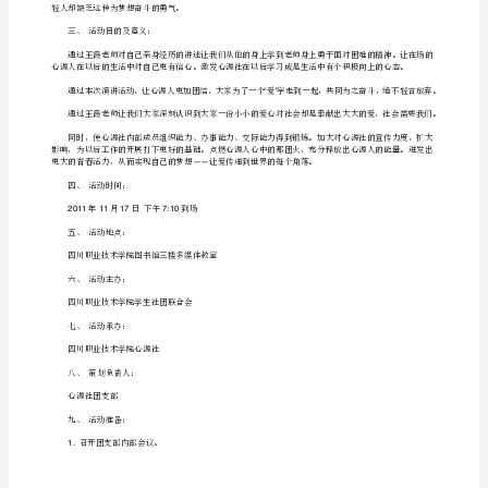
青
春
和彩。
励
ssruggle
志
演
讲
稿
例
文
1800
生励志演讲赛策划
字
让
青