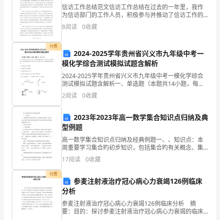
对
信访工作总结范文信访工作总结在过去的一年里，我作
无
为信访部门的工作人员，积极参与并推动了信访工作的
开展。在这一年中，我深刻体会到了信访工作的重要性
8
阅读
0
收藏
和复杂性，也对自己在这方面的不足有了更清晰的认
数
识。在此，
付费
次
2024-2025学年贵州省兴义市九年级中考一
模化学综合测试模拟试题含解析
——
选
2024-2025学年贵州省兴义市九年级中考一模化学综合
四、活动时间：
择，
测试模拟试题含解析一、单选题（本题共14小题，每题1
分，共14分）1、科学家发现火星大气层中含有一种称为
2
阅读
0
收藏
硫化羰的物质，化学式为已知硫化羰与二氧化
年月日下午到场
就
201111177:10
2023年2023年高一数学集合知识点归纳及典
像
五、活动地点：
型例题
下
四川职业技术学院图书馆三楼多媒体教室
高一数学集合知识点归纳及经典例题一、、知识点：本
周重要学习集合旳初步知识，包括集合旳有关概念、集
棋
合旳表达、集合之间旳关系及集合旳运算等。在进行集
六、活动主办：
17
阅读
0
收藏
合间旳运算时要注意使用Venn图。本 章 知 识 结 构
一
付费
四川职业技术学院学生社团联合会
参麦注射液治疗冠心病心力衰竭126例临床
样，
分析
七、活动承办：
参麦注射液治疗冠心病心力衰竭126例临床分析 摘
在
要：目的：探讨参麦注射液治疗冠心病心力衰竭的临床
四川职业技术学院心源社
效果。方法：回顾性分析176例冠心病心力衰竭患者，其