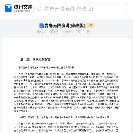
青
青春无限演讲[修改版]
春
青春无限演讲[修改版]
付费
无
8
阅读
收藏
（
来自
：
文库吧
）
限
演
讲
[修
改
第一篇：青春无限演讲
版]
中学生关
1800
第