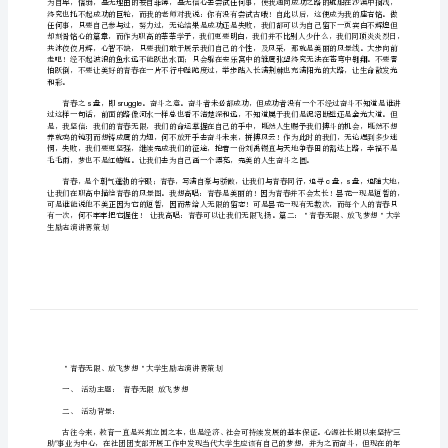
一
篇：
青
春
无
-——
限
21
演
春去抒写奋斗。
讲
中
cconfidenco
学
生
关
于