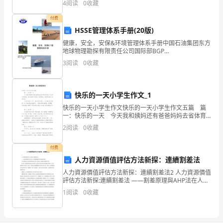
黑
4
阅读
0
收藏
中50例给予常规强心、利尿、扩血管治疗，设为对照
八、策划负责人：
与
付费
HSSE管理体系手册(20版)
白
心源社团支部
健康，安全，安保&环境管理体系手册中国石油集团东方
地球物理勘探有限责任公司国际部BGP
交
九、活动准备：
INTERNATIONAL由国际部HSE管理委员会批准发布文件
3
阅读
0
收藏
授权以下是最近两次对木文件的改版信息，其他改版信
织
召开团支部内部会议。
1.
的
快乐的一天小学生作文_1
世
快乐的一天小学生作文快乐的一天小学生作文五篇 篇
一：快乐的一天 今天我和姨妈还有爸爸妈妈去省体育
界
场给我买了足球和足球鞋，因为我报了足球班。进到商
2
阅读
0
收藏
店，我看到五颜六色的足球。 买完足球到了中午
里，
付费
每
人力資源價值評估方法新探：連續割差法
人力資源價值評估方法新探：連續割差法2 人力資源價值
向
評估方法新探:連續割差法 ——割差原理與AHP法在人力
資源價值評估中的綜合運用 ***中國海洋大學管理學院
1
阅读
0
收藏
前
會計學系 馬廣林 青島澳珂瑪集團 孫平 摘
迈