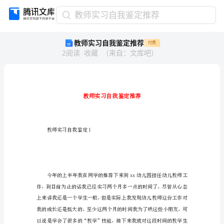
教
教师实习自我鉴定推荐
师
教师实习自我鉴定推荐
付费
实
2
阅读
收藏
（
来自
：
文库吧
）
习
自
我
鉴
定
推
荐