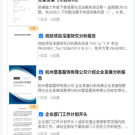
园
部编版六年级下册道德与法治期末测试卷一.选择题(共10
担
题，共20分)1.下列做法属于纵容现象的是（ ）。A.表扬
成绩优秀的明明B.原谅不小心弄坏了我铅笔的方方C.隐忍
1
阅读
0
收藏
冒犯他人人格的琳琳D.批评玩火
任
付费
幼
烷烃项目深度研究分析报告
儿
烷烃项目深度研究分析报告目录 TOC \o "1-9" 前言
PAGEREF _Toc152661013 \h 3一、技术方案 PAGEREF
_Toc152661014 \h 3(一)、企业技
教
1
阅读
0
收藏
师
杭州薏荟服饰有限公司介绍企业发展分析报
工
告
作，
杭州薏荟服饰有限公司 企业发展分析结果企业发展指数
得分企业发展指数得分杭州薏荟服饰有限公司综合得分
说明：企业发展指数根据企业规模、企业创新、企业风
到
1
阅读
0
收藏
险、企业活力四个维度对企业发展情况进行评价。该企
业的
目
付费
企业部门工作计划开头
才比较佩服目前负责指导我的
前
企业部门工作计划开头 1.组织实施企管部职责范围内的
各项工作，调动全部及下属各部门人员的工作积极性，
为
督促全部人员全面完成任务；根据公司目标分解企管部
3
阅读
0
收藏