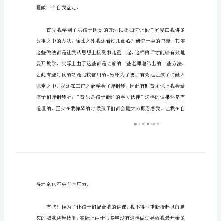
教
教师实习自我鉴定1
师
实
习
自
我
鉴
定
推
荐
教
涯做一个自我鉴定。
师