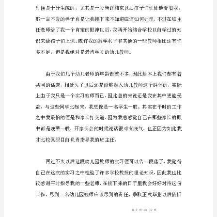
实
习
自
我
鉴
定
1
今
年
的
上
半
年