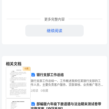
我
在
同
更多完整内容
学
继续阅读
的
得之余也不免有些压力。
推
荐
下
相关文档
来
付费
银行支部工作总结
到
银行支部工作总结一、工作概述我担任某银行支部的工
xx
作人员，主要负责客户服务、贷款审核、业务推广等方
面的工作。通过对自己的工作进行总结，我深刻认识到
2
阅读
0
收藏
了工作中的不足之处，并且也取得了一定的成绩。二、
幼
工作内容
儿
部编版六年级下册道德与法治期末测试卷带
完整答案【夺冠系列】