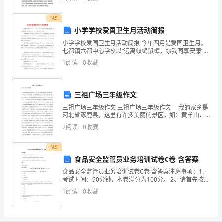
长工作任务，定工作进程，做好指导组织督查工作
止
付费
的
小学学校爱国卫生月活动简报
话
小学学校爱国卫生月活动简报 今年四月是爱国卫生月。
七都镇六都中心学校以“远离蚊蝇鼠蟑，你我同享安康”为
我
主题扎实开展“爱国卫生月”活动。 一是提高熟悉，加强
1
阅读
0
收藏
领导。学校准时召开了全体教师会议
已
经
三祖广场三年级作文
三祖广场三年级作文 三祖广场三年级作文 我的家乡是
实
河北省涿鹿县，这里有许多美丽的景区，如：黄羊山、
中华世纪坛、野山坡等。最大最美的地方就是本地有名
习
2
阅读
0
收藏
的三祖文化广场，广场入口，进去映入眼帘的是两头雄
伟
两
付费
食品安全监管员业务培训试卷C卷 含答案
个
食品安全监管员业务培训试卷C卷 含答案注意事项：1、
月
考试时间：90分钟，本卷满分为100分。 2、请首先按要
求在试卷的指定位置填写您的姓名、单位等信息。 3、本
1
阅读
0
收藏
卷共三大题型分别为单选题、多选题和判断题
多
一