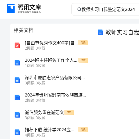
教
师
相关文档
教师实习自我
实
[自由节优秀作文400字]自由节作文400字
付费
习
2
阅读
0
收藏
2024班主任班务工作个人总结
自
付费
1
阅读
0
收藏
我
深圳市原胜态农产品有限公司西乡分公司介绍企业发展分析报告
3
阅读
0
收藏
鉴
2024年贵州省黔南布依族苗族自治州罗甸县中级统计师《统计工作实务》考前冲刺预测试卷及答案
2
阅读
0
收藏
定
诚信服务重在诚范文
付费
范
3
阅读
0
收藏
推荐下载 统计学2024应届生个人简历
付费
文
4
阅读
0
收藏