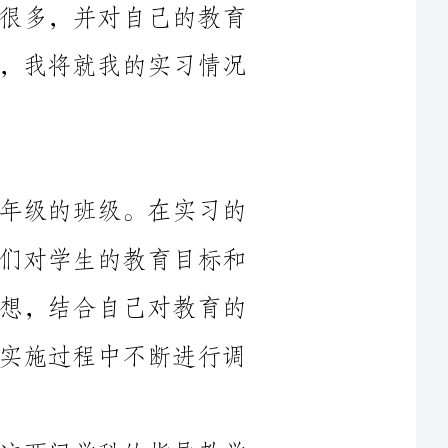
在这一学期中，我主要实习了小学五年级的班级。在实习的
过程中，我积极与带班老师沟通，了解她们对学生的教育目标和
课程要求。我按照学校要求的教学指导思想，结合自己对教育的
理解，制定了教学目标和教学方案，并在实施过程中不断进行调
在实习中，我主要承担了语文和数学这两门学科的指导教学
工作。我在每一堂课前都会仔细准备教案，根据教材内容和学生
的学习水平，制定相应的教学方法和策略。我注重启发式教学，
通过引导学生思考和交流，培养他们的自主学习能力。同时，我
也重视评价的作用，通过课堂练习、小组合作等形式，全面了解