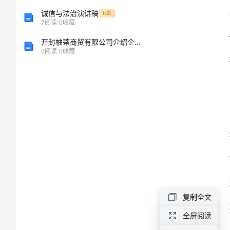
2024
诚信与法治演讲稿
付费
7
阅读
0
收藏
教
开封柚蒂商贸有限公司介绍企业发展分析报告
0
阅读
0
收藏
师
实
习
自
整和
我
鉴
定
范
文
复制全文
2024
全屏阅读