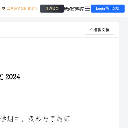
立享超值文库资源包
我的资料库
开通会员
Login 腾讯文档
编辑文档
您好！我是××学校的××，在这一学期中，我参与了教师
实习。经过几个月的实践，我从中收获了很多，并对自己的教育
理念和教育实践有了更深入的认识。在此，我将就我的实习情况