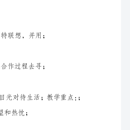
3、情感态度价值观：学习用艺术制造的目光对待生活；教学重点：；
教学难点：通过合作的方法，运用多种帮助材料表现美观、好玩的；
教学预备：教师：课件、衣架若干、帮助材料若干；学生：每人