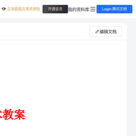
立享超值文库资源包
我的资料库
开通会员
Login 腾讯文档
编辑文档