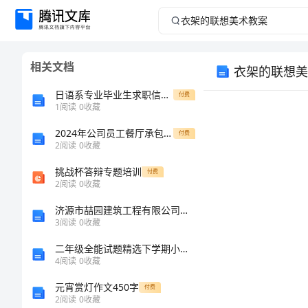
衣
架
相关文档
衣架的联想美
的
日语系专业毕业生求职信例文
付费
联
1
阅读
0
收藏
2024年公司员工餐厅承包经营合同
想
付费
2
阅读
0
收藏
美
挑战杯答辩专题培训
付费
2
阅读
0
收藏
术
济源市喆园建筑工程有限公司介绍企业发展分析报告
3
阅读
0
收藏
教
二年级全能试题精选下学期小学语文期末模拟试卷A卷
案
4
阅读
0
收藏
元宵赏灯作文450字
付费
衣
2
阅读
0
收藏