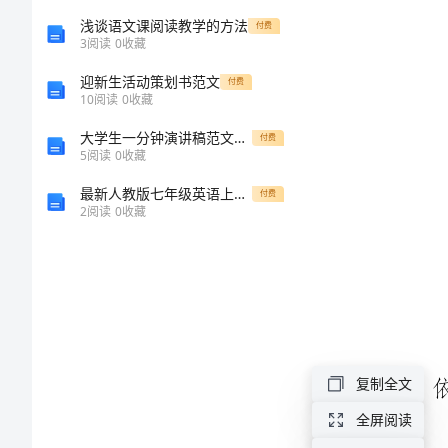
架
浅谈语文课阅读教学的方法
付费
3
阅读
0
收藏
的
迎新生活动策划书范文
联
付费
10
阅读
0
收藏
想
大学生一分钟演讲稿范文大全
付费
美
5
阅读
0
收藏
术
最新人教版七年级英语上册知识点归纳[修改版]
付费
2
阅读
0
收藏
教
案
教
学
目
复制全文
标：
1—2。
全屏阅读
1、