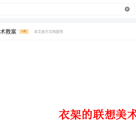
术教案
本文由万文网提供
付费
衣架的联想美术教案
教学目标：
1、学问与技能：依据衣架产生自己的独特联想，并用；