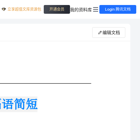
立享超值文库资源包
我的资料库
开通会员
Login 腾讯文档
编辑文档
一。妈妈和阿姨总会买了好多的粽叶，用水
是糯米，配上绿豆、红枣等，煮熟。然后在