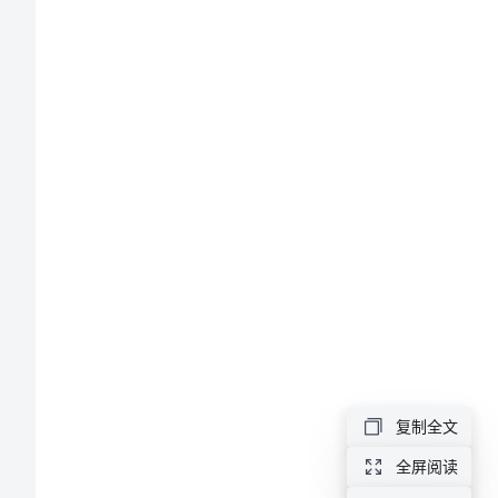
短
关
于
端
午
节
的
祝
福
语
复制全文
简
短
全屏阅读