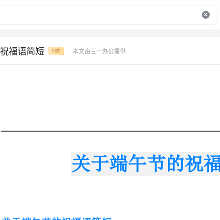
祝福语简短
本文由三一办公提供
付费
关于端午节的祝福语简短
关于端午节的祝福语简短
1.包粽子也是端午的保留节目之
少泡着，洗干净码好。粽子的馅一般