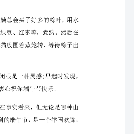
我们小孩便馋猫般围着蒸笼转，等待粽子出
2.奔波时发现，停顿是一种幸福;忙碌时发现，闭眼是一种灵感;早起时发现，
这组字眼。但在事实看来，但无论是哪种由
来，端午节都本应是一个悼念日。可是，我所感受到的端午节，是一个举国欢腾，
馨;个性像粽叶一样飘逸;气势像
家庭“午”谷丰登，生活“午”彩缤纷，才