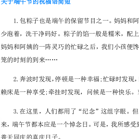
妈妈和阿姨的一阵灵巧的忙碌之后，
笼的时刻的到来……
赖床是一种享受;牵挂时发现，问候是一种快乐。衷心祝你端午节快乐!
3.在这里，人们都用了“纪念”
普天同庆的喜庆日子。
4.事业像龙舟一样快进;家庭像香包一样温
雄黄一样劲霸;快乐像糯米一样粘上就不掉!端午节快乐。
5.粽子是端午节不可缺少的，一家人团聚在一起，粽子喷香，甜蜜幸福。
6.祝你事业过“午”关斩六将，