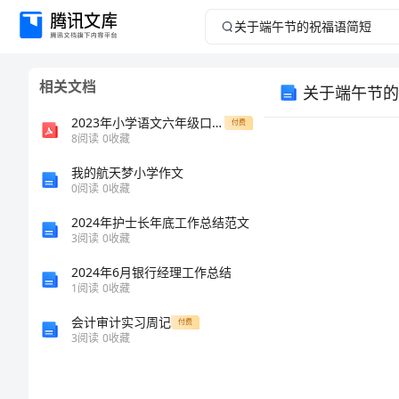
关
于
相关文档
关于端午节的
端
2023年小学语文六年级口语交际试题复习
付费
午
8
阅读
0
收藏
我的航天梦小学作文
节
0
阅读
0
收藏
的
2024年护士长年底工作总结范文
3
阅读
0
收藏
祝
2024年6月银行经理工作总结
1
阅读
0
收藏
福
会计审计实习周记
付费
语
3
阅读
0
收藏
简