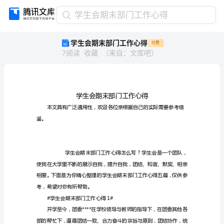
学
学生会期末部门工作心得
生
学生会期末部门工作心得
付费
会
7
阅读
收藏
（
来自
：
文库吧
）
期
末
部
门
工
作
心
鉴。