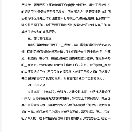
本
文
一、部门性质
具
有
广
泛
通
用
性，
欢
迎
各
位