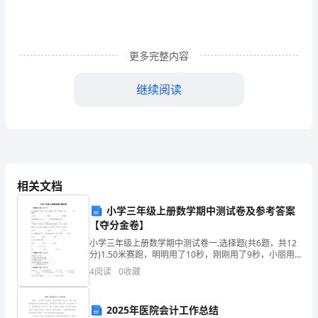
亲
根
更多完整内容
据
自
继续阅读
己
的
二、部门职能
实
际
相关文档
需
小学三年级上册数学期中测试卷及参考答案
【夺分金卷】
要
小学三年级上册数学期中测试卷一.选择题(共6题，共12
分)1.50米赛跑，明明用了10秒，刚刚用了9秒，小丽用
参
了11秒，（ ）跑得最快。 A.小丽 B.明明
4
阅读
0
收藏
考
借
2025年医院会计工作总结