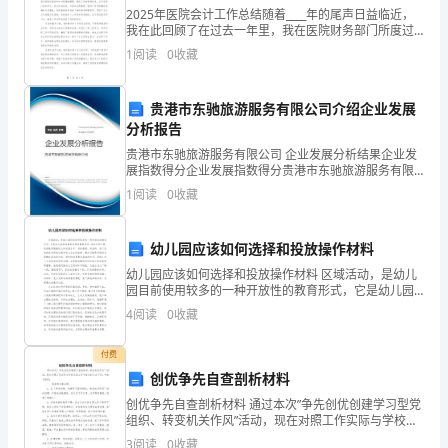
2025年医院会计工作总结随着____年的尾声日益临近，
鉴。
我在此回顾了在过去一年里，我在医院财务部门所度过
成学生会交办的其他任务。
的历程，这段经历令人难以忘怀。在过去的一年中，我
学
1
阅读
0
收藏
积极地投入到工作中，提升了我的专业技能，并在团队
三、部门文化建设
生
贵港市东驰旅游服务有限公司介绍企业发展
会
分析报告
贵港市东驰旅游服务有限公司 企业发展分析结果企业发
期
展指数得分企业发展指数得分贵港市东驰旅游服务有限
公司综合得分说明：企业发展指数根据企业规模、企业
末
1
阅读
0
收藏
创新、企业风险、企业活力四个维度对企业发展情况进
行评
部
幼儿园应该如何选择和投放操作材料
门
幼儿园应该如何选择和投放操作材料 区域活动，是幼儿
园目前使用较多的一种开放性的教育形式，它是幼儿园
工
实现教育目标的重要途径。活动区的开展，是将教师根
4
阅读
0
收藏
据幼儿的发展水平、实际需要、有目的、有计划地投放
作
付费
心
四、不足之处
创优争先自查剖析材料
得
创优争先自查剖析材料 通过本次”争先创优创建学习型党
组织、转变机关作风”活动，现在对照工作实际与学校总
体工作中指出的几点不足，作如下剖析： 一、存在的主
怎
3
阅读
0
收藏