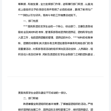
得
学
生
会
期
末
考，希望对你有所帮助。
部
#学生会期末部门工作心得1#
门
工
作
心
得