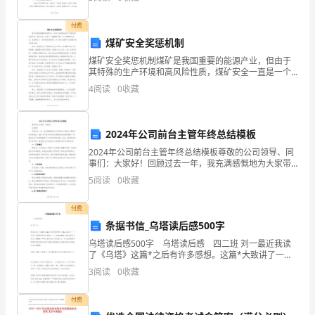
要问题 1、在“争先创
么
付费
煤矿安全奖惩机制
写？
煤矿安全奖惩机制煤矿是我国重要的能源产业，但由于
学
其特殊的生产环境和高风险性质，煤矿安全一直是一个
重要的问题。为了保障煤矿安全，我国建立了一系列的
4
阅读
0
收藏
生
奖惩机制。本文将以2000字介绍煤矿安全奖惩机制。首
先，
会
2024年公司前台主管年终总结模板
是
2024年公司前台主管年终总结模板尊敬的公司领导、同
事们：大家好！回顾过去一年，我充满感慨地为大家带
一
来公司前台主管的年终总结报告。2024年对我们来说是
5
阅读
0
收藏
充满挑战也充满希望的一年，我们在各个方面都取得了
个
付费
团
条据书信_乌塔读后感500字
队，
乌塔读后感500字 乌塔读后感 四二班 刘一最近我读
了《乌塔》这篇*之后有许多感想。这篇*大致讲了一个
使
四十多岁的德国女孩乌塔独自一个人游欧洲的事。我觉
3
阅读
0
收藏
得我们为什么不能像她一样呢？我没有自己
我
付费