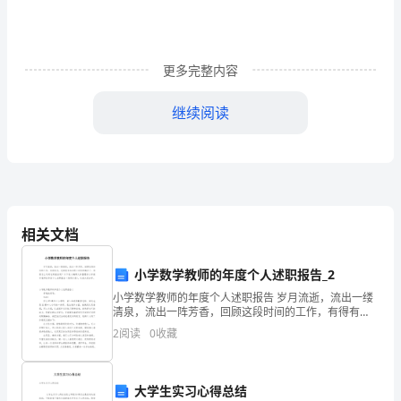
切
从
“心”
更多完整内容
开
继续阅读
始
——
干部，在年度考核中被评为优秀。
温
州
'
相关文档
市
小学数学教师的年度个人述职报告_2
青
小学数学教师的年度个人述职报告 岁月流逝，流出一缕
年
清泉，流出一阵芳香，回顾这段时间的工作，有得有
失，述职报告也应跟上时间的脚步了。那要怎么写好述
2
阅读
0
收藏
中
职报告呢？以下是小编帮大家整理的小学数学教师的年
度
心
大学生实习心得总结