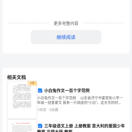
敬
的
更多完整内容
各
位
继续阅读
同
事、
各
位
相关文档
付费
教
小白兔作文一百个字范例
官，
小白兔作文一百个字范例 山东省济宁市霍家街小学一
年级一班鲁蒙文 我有一只顽皮的“小白”。这天写的时
亲
候，我让它趴在台灯座上玩，突然，它“咔嚓”把灯关上
1
阅读
0
收藏
意义。
了，屋里黑乎乎的，我好不容易摸到了按钮翻开灯。我
爱
三年级语文上册 上册教案 意大利的爱国少年
的
教案 北师大版 教案