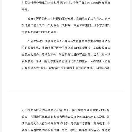
军训闭幕式领导的发言稿1
稿
军
训
大家好!
闭
幕
式
领
导
次军训非常成功!
的
发
言
稿
未来。