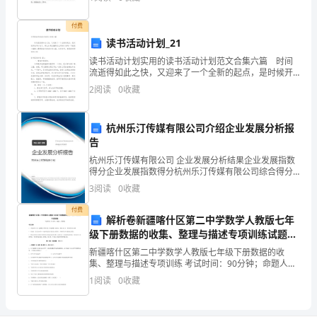
储存着许多的魔镜。我将它们分了类，我来到节日类
我，以适应时代发展的要求。
为
付费
期
读书活动计划_21
读书活动计划实用的读书活动计划范文合集六篇 时间
5
流逝得如此之快，又迎来了一个全新的起点，是时候开
始写计划了。那么你真正懂得怎么写好计划吗？下面是
2
阅读
0
收藏
天
小编精心整理的读书活动计划6篇，仅供参考，希望能够
的
杭州乐汀传媒有限公司介绍企业发展分析报
军
告
杭州乐汀传媒有限公司 企业发展分析结果企业发展指数
训
得分企业发展指数得分杭州乐汀传媒有限公司综合得分
说明：企业发展指数根据企业规模、企业创新、企业风
3
阅读
0
收藏
就
险、企业活力四个维度对企业发展情况进行评价。该企
业的
付费
要
解析卷新疆喀什区第二中学数学人教版七年
级下册数据的收集、整理与描述专项训练试题
圆
（详解）
新疆喀什区第二中学数学人教版七年级下册数据的收
满
集、整理与描述专项训练 考试时间：90分钟；命题人：
教研组考生注意：1、本卷分第I卷（选择题）和第Ⅱ卷
1
阅读
0
收藏
（非选择题）两部分，满分100分，考试时间90分钟2
结