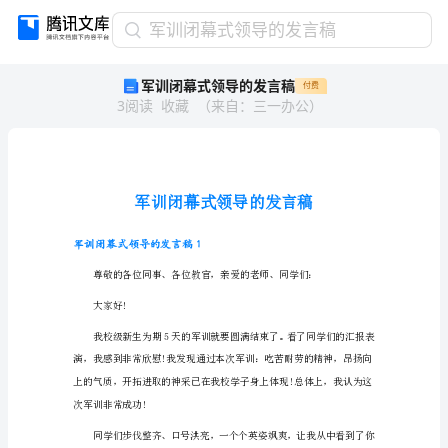
军
军训闭幕式领导的发言稿
训
军训闭幕式领导的发言稿
付费
闭
3
阅读
收藏
（
来自
：
三一办公
）
幕
式
领
导
的
发
言