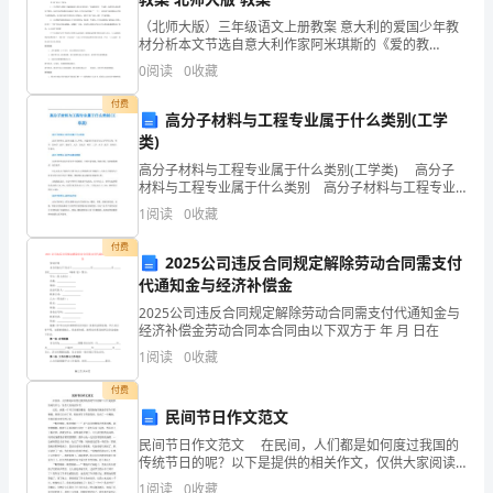
老
（北师大版）三年级语文上册教案 意大利的爱国少年教
材分析本文节选自意大利作家阿米琪斯的《爱的教
师、
育》。文章叙述了一个十一岁的热那亚少年，在一艘从
0
阅读
0
收藏
西班牙开往意大利热那亚的轮船上，用自己大义凛然的
同
行为，维护
付费
高分子材料与工程专业属于什么类别(工学
学
类)
高分子材料与工程专业属于什么类别(工学类) 高分子
们：
材料与工程专业属于什么类别 高分子材料与工程专业
属于工学类。全国本科专业分为12大学科门类：哲学、
大
1
阅读
0
收藏
经济学、法学、教育学、文学、历史学、理学、工学
家
付费
2025公司违反合同规定解除劳动合同需支付
代通知金与经济补偿金
好!
2025公司违反合同规定解除劳动合同需支付代通知金与
我
经济补偿金劳动合同本合同由以下双方于 年 月 日在
1
阅读
0
收藏
校
付费
级
民间节日作文范文
新
民间节日作文范文 在民间，人们都是如何度过我国的
传统节日的呢？以下是提供的相关作文，仅供大家阅读
参考! 记忆，就像一片可以穿越的魔镜，我的脑海里就
生
1
阅读
0
收藏