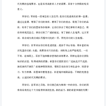
军
训
闭
幕
示衷心的感谢和崇高的敬意!
式
领
导
的
发
言
稿
1
尊