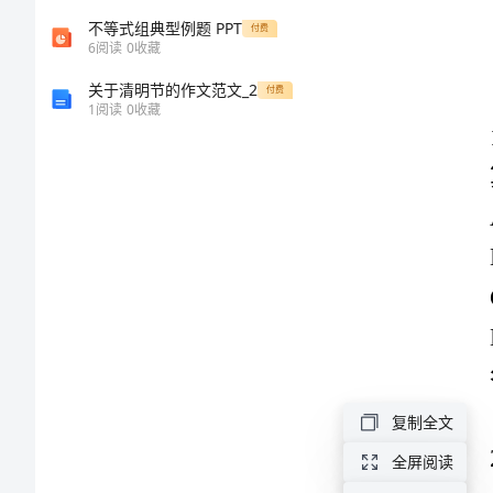
治
不等式组典型例题 PPT
付费
算。
6
阅读
0
收藏
州
关于清明节的作文范文_2
付费
B:开工
1
阅读
0
收藏
物
C:完工
D:交付
业
答案：A
公
司
物
式取得
业
复制全文
管
全屏阅读