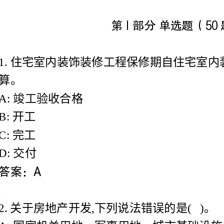
A:竣工验收合格
2.关于房地产开发,下列说法错误的是()。
30%,其他项目不低于50%。
C:建设用地使用权可采取“出让”和“划拨”取得