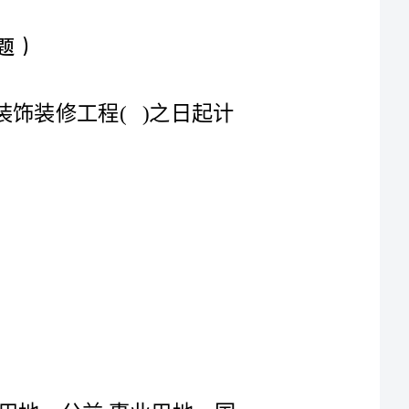
1.住宅室内装饰装修工程保修期自住宅室内装饰装修工程()之日起计
A:国家机关用地、军事用地、城市基础设施用地、公益事业用地、国
家重点扶持项目用地、法规规定用地、经济适用房用地采用划拨的方
B:保障性住房、普通商品房建设资本金占项目总投资的比例不得低于