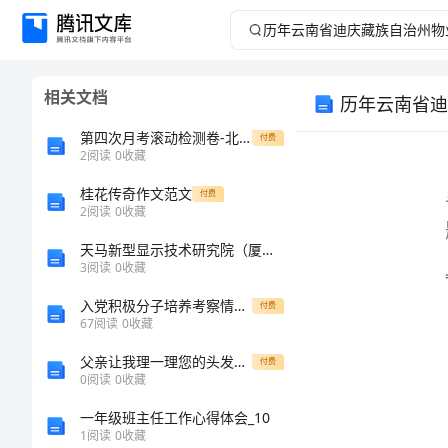
历
年
相关文档
云
第四次月考滚动检测卷-北师大版物理九年级全册第十二章欧姆定律同步测试试题（详解版）
付费
南
2
阅读
0
收藏
桂花传奇作文范文
省
付费
2
阅读
0
收藏
迪
天马新型显示技术研究院（厦门）有限公司介绍企业发展分析报告
3
阅读
0
收藏
庆
入党积极分子培养考察情况多久填一次
付费
67
阅读
0
收藏
藏
父亲让我理一理您的头发吧作文
付费
族
0
阅读
0
收藏
一年级班主任工作心得体会_10
自
1
阅读
0
收藏