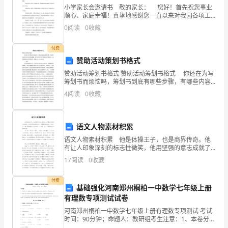
阳，
小学家长会邀请书 敬的家长： 您好！首先祝您事业
顺心、家庭幸福！真挚地感谢您一直以来对我园各项工
今
作的关心、理解、信任与支持！ 我们深知，孩子的每
0
阅读
0
收藏
一张笑脸都承载着家长的殷切希望和美好憧憬。
又
付费
重
赞助活动策划书格式
阳。
赞助活动筹划书格式 赞助活动筹划书格式 你还在为写
筹划书而烦恼吗，筹划书到底有哪些步骤，有哪些内容
你是不是还是很模糊，筹划书网手把手教您怎么写筹划
在
4
阅读
0
收藏
书，还有海量的范文供您参考，收藏(ctrl+d)我
“重
语文人物素材积累
阳
语文人物素材积累 他是体操王子，也是商界传奇。他
节”
有让人印象深刻的标志性微笑，他用坚强的意志成就了
世界体操的神话。他是王子，魅力能颠倒众生;他更是一
17
阅读
0
收藏
到
个传奇，让一个品牌成为中国的骄傲。 有人说“李总
来
付费
基础强化河南郑州桐柏一中数学七年级上册
有理数专项测试试卷
之
河南郑州桐柏一中数学七年级上册有理数专项测试 考试
际，
时间：90分钟；命题人：教研组考生注意：1、本卷分第
I卷（选择题）和第Ⅱ卷（非选择题）两部分，满分100