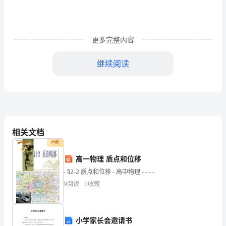
志
们：
金
更多完整内容
秋
继续阅读
送
爽，
丹
桂
相关文档
飘
付费
香；
高一物理 质点和位移
- §2-2 质点和位移 - 高中物理 - - - -
岁
9
阅读
0
收藏
岁
重
小学家长会邀请书