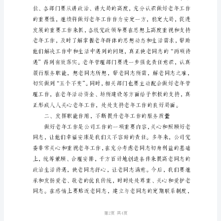
老
年
工
作
表
志们表示感谢。
彰
大
会
上
发
言
同