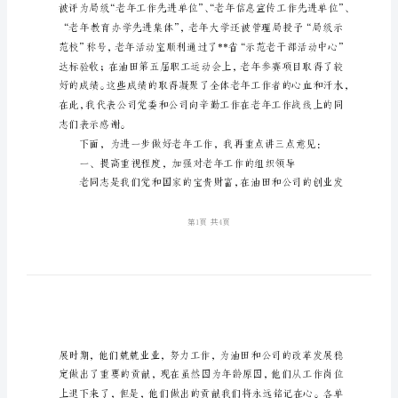
彰
大
会
上
讲
话
公
司
领
导
在