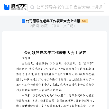
公
公司领导在老年工作表彰大会上讲话
司
公司领导在老年工作表彰大会上讲话
付费
领
2
阅读
收藏
（
来自
：
文库吧
）
导
在
老
年
工
作
表
同志们：