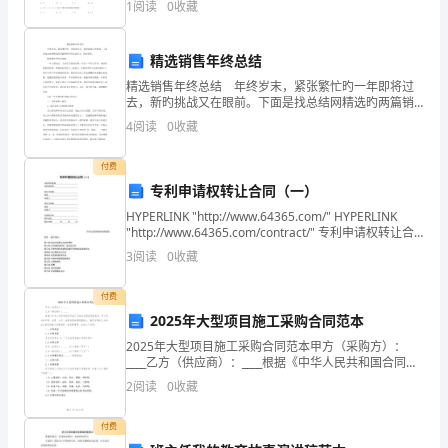
1
阅读
0
收藏
我
分，考试时间90分钟2、答卷前，考生务必用0.
首
精选销售年终总结
先
精选销售年终总结 年终岁末，紧张繁忙旳一年即将过
去，新旳挑战又在眼前。下面是找总结网精选旳两篇销
代
售年终总结范文，欢迎参照。 精选销售年终总结(1)
4
阅读
0
收藏
一年又要过去，又到了总结旳时候。在这一年旳
表
付费
公
专利申请权转让合同（一）
HYPERLINK "http://www.64365.com/" HYPERLINK
司
"http://www.64365.com/contract/" 专利申请权转让合
同（一） 专利申请名称_
党
3
阅读
0
收藏
委
付费
2025年大型项目施工采购合同范本
向
2025年大型项目施工采购合同范本甲方（采购方）：
今
____乙方（供应商）：____根据《中华人民共和国合同
法》及相关法律法规的规定，甲乙双方在平等、自愿、
2
阅读
0
收藏
公平、诚实信用的原则基础上，就甲方委托乙方供应
天
付费
前