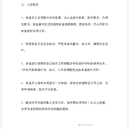
同
一、聘用期限：
聘
用
单
位：
____________(以
______日。
下
简
二、乙方享受待遇
称
甲
方)
受
聘