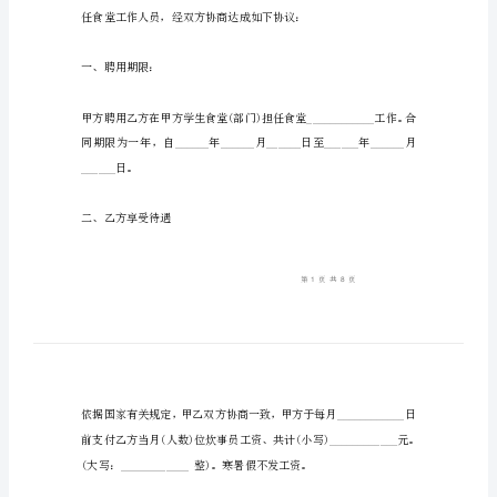
用
工
劳
动
食堂用工劳动合同
合
同
食
堂
受聘人：_________
用
工
劳
动
合