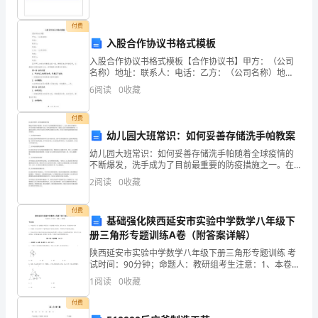
要，
决
付费
入股合作协议书格式模板
定
入股合作协议书格式模板【合作协议书】甲方：（公司
聘
必须无条件回收班级学生种植
名称）地址：联系人：电话：乙方：（公司名称）地
址：联系人：电话：鉴于甲乙方对合作事宜达成一致，
6
阅读
0
收藏
用
特制定本合作协议书，以规范双方的权益和义务，并明
确双方的责
乙
付费
幼儿园大班常识：如何妥善存储洗手帕教案
方
幼儿园大班常识：如何妥善存储洗手帕随着全球疫情的
不断爆发，洗手成为了目前最重要的防疫措施之一。在
担
幼儿园的日常管理中，洗手及存储洗手帕更是重中之
2
阅读
0
收藏
重。如何妥善存储洗手帕，既是幼儿园卫生管理的重要
任
内容，也直
付费
食
基础强化陕西延安市实验中学数学八年级下
册三角形专题训练A卷（附答案详解）
堂
用
陕西延安市实验中学数学八年级下册三角形专题训练 考
试时间：90分钟；命题人：教研组考生注意：1、本卷分
工
第I卷（选择题）和第Ⅱ卷（非选择题）两部分，满分100
1
阅读
0
收藏
劳
分，考试时间90分钟2、答卷前，考生务必用0
动
付费