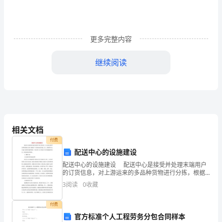
人：
____________(以
更多完整内容
下
简
继续阅读
称
乙
方)
根
相关文档
付费
据
配送中心的设施建设
《中
三、工作职责
配送中心的设施建设 配送中心是接受并处理末端用户
的订货信息，对上游运来的多品种货物进行分拣，根据
华
用户订货要求进行拣选、加工、组配等作业，并进行送
3
阅读
0
收藏
货的设施和机构。下面为你了关于配送中心的设施建
人
付费
民
官方标准个人工程劳务分包合同样本