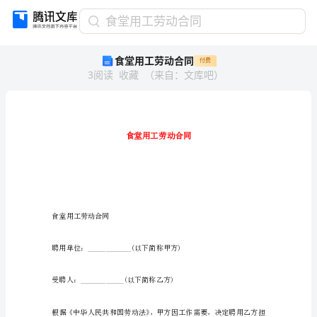
食
食堂用工劳动合同
堂
食堂用工劳动合同
付费
用
3
阅读
收藏
（
来自
：
文库吧
）
工
劳
动
合
同
食
堂