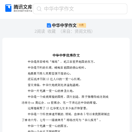
中
中华中学作文
华
中华中学作文
付费
中
2
阅读
收藏
（
来自
：
贤阅文档
）
学
作
文
中
华
中
学
优