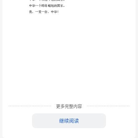
地震震不跨人民那坚强不
秀
作
文
中
华
是
昂
首
啼
中华一个充满一爱一心的国家。
更多完整内容
鸣
中华一个永远不屈的国家。
继续阅读
“雄
中华一个即将崛起的国家。
鸡”，
我，一爱一你，中华！