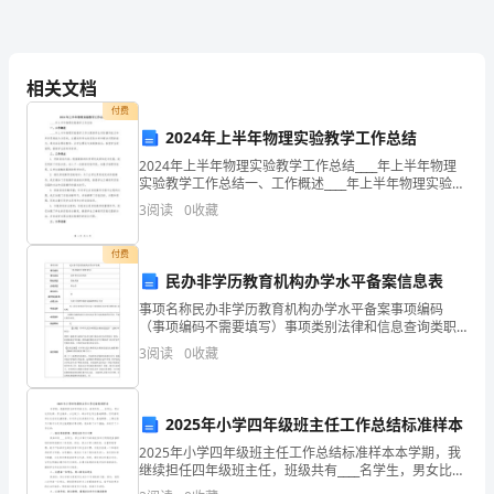
屹
立
相关文档
在
付费
世
2024年上半年物理实验教学工作总结
2024年上半年物理实验教学工作总结____年上半年物理
界
实验教学工作总结一、工作概述____年上半年物理实验教
学工作以提高学生实际操作能力和科学思维能力为目
3
阅读
0
收藏
地
标，注重培养学生的实验分析和解决问题的能力。
图
付费
民办非学历教育机构办学水平备案信息表
的
事项名称民办非学历教育机构办学水平备案事项编码
（事项编码不需要填写）事项类别法律和信息查询类职
东
权类型其他类别办理类型即办件是否纳入政府购买服务
3
阅读
0
收藏
否办理主体大武口区教育体育局基础教育办公室申请主
方。
体有《民办
2025年小学四年级班主任工作总结标准样本
中
2025年小学四年级班主任工作总结标准样本本学期，我
继续担任四年级班主任，班级共有____名学生，男女比例
华
失衡，男生偏多，女生较少。部分学生学业基础薄弱，