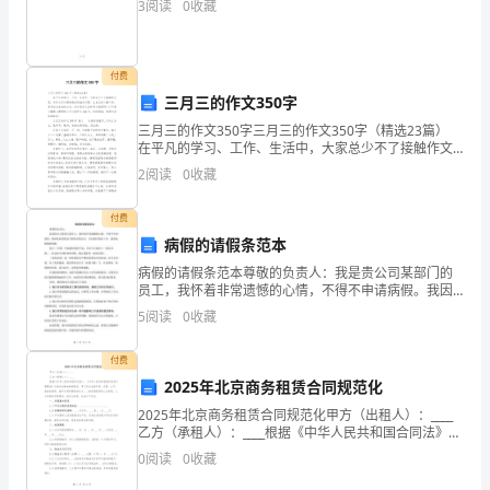
3
阅读
0
收藏
1
院（部）根据学校总
规划
自身竞赛计划
、
体
和
于
质
和
付费
三月三的作文350字
团
三月三的作文350字三月三的作文350字（精选23篇）
队
在平凡的学习、工作、生活中，大家总少不了接触作文
吧，写作文可以锻炼我们的独处习惯，让自己的心静下
2
阅读
0
收藏
合
来，思考自己未来的方向。你知道作文怎样写才规
作
付费
病假的请假条范本
精
病假的请假条范本尊敬的负责人：我是贵公司某部门的
员工，我怀着非常遗憾的心情，不得不申请病假。我因
神，
疾病需要适当的休息和治疗，无法按时到岗工作，请您
5
阅读
0
收藏
批准我的病假。我于（日期）开始感到身体不适，并在
促
当天就诊
付费
进
2025年北京商务租赁合同规范化
学
2025年北京商务租赁合同规范化甲方（出租人）：____
乙方（承租人）：____根据《中华人民共和国合同法》、
生
《中华人民共和国城市房地产管理法》及相关法律法规
0
阅读
0
收藏
的规定，甲乙双方本着平等、自愿、公平、诚信