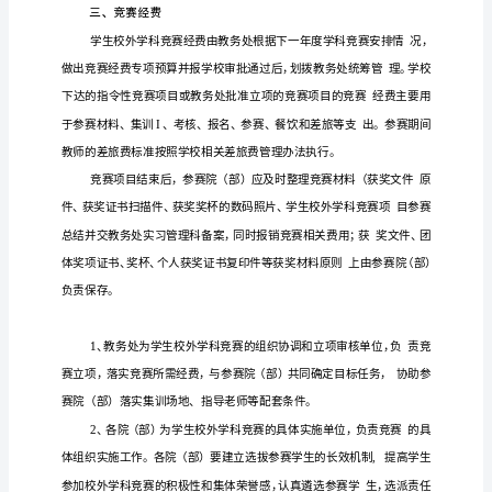
队合
精神
促
学生的
性发
高实践能力
创新能力的群
团
作
，
进
个
展，提
和
众
大
学
学
科技
规范
校校
学科竞赛管
促
活动。为进一步加强和
我
外
理工作,
进
生
校
学科竞赛
的
康发
高
才培养
制定本办法
外
活动
健
展，提
人
质量，特
外
学
科
竞
赛
学科竞赛
指
学科教学关
密的
有组
的
大学生
是
与
系紧
、
织
、以
管
理
的竞赛
本办法
指的学生校
学科竞赛
家
省
竞赛
活动。
所
外
分为国
级和
级
办