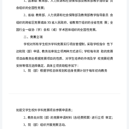
科
竞
赛
管
理
办
法
中
学科竞赛
推
教育教学改革
培养学生的专
能力
综合素
是
动
，
业
、
医
药