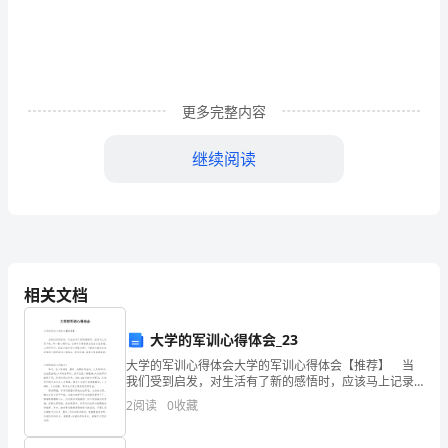
法
类如
体分
下：
学
科
更多完整内容
竞
1
家
教育部
力
源
社会保障部
教育部教学指
委
、国
级:
、人
资
和
及
导
赛
继续阅读
是
会组
的全
性竞赛
织
国
推
动
2
省
教育部
力
源
社会保障部
教育部教学指
委
、
级:
、人
资
和
及
导
员
教
相关文档
育
大学的军训心得体会_23
教
组
的
省
竞赛
由省
政府
省教育
组
的全省性竞赛
大学的军训心得体会大学的军训心得体会【推荐】 当
织
跨
区
或
人民
、
厅
织
；
我们受到启发，对生活有了新的感悟时，应该马上记录
学
下来，写一篇心得体会，这样可以帮助我们总结以往思
2
阅读
0
收藏
想、工作和学习。到底应如何写心得体会呢？下面是小
改
编