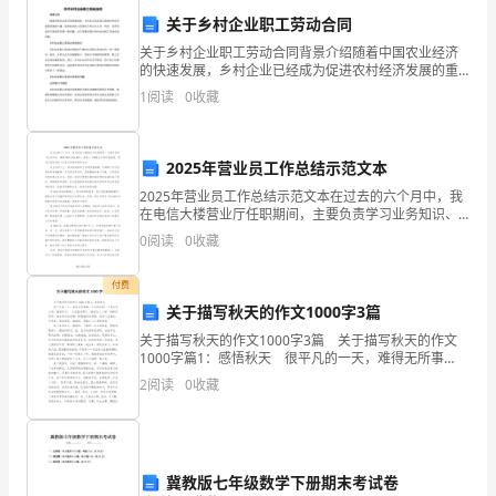
行
协（学）会
（
）学
组
的全
性竞赛
国
业一级
和
或
术团体
织
国
革，
关于乡村企业职工劳动合同
关于乡村企业职工劳动合同背景介绍随着中国农业经济
培
的快速发展，乡村企业已经成为促进农村经济发展的重
要力量。越来越多的人选择在乡村企业工作，然而，在
养
1
阅读
0
收藏
劳动合同方面还存在着一些问题。本文将重点探讨乡村
企业职工
学
2025年营业员工作总结示范文本
生
学校对
有学生校
学科竞赛实行
管
制
学校指令性
所
外
项目
理
，采取
2025年营业员工作总结示范文本在过去的六个月中，我
的
在电信大楼营业厅任职期间，主要负责学习业务知识、
掌握IBSS系统操作，并深入了解营业厅的运营流程。现
0
阅读
0
收藏
对这段时间的工作进行简要回顾和总结。在业务学习上
专
院（部）申请
教务
审批立
种方式
行
学校每年
达和
、
处
项两
进
；
资
付费
业
关于描写秋天的作文1000字3篇
能
关于描写秋天的作文1000字3篇 关于描写秋天的作文
1000字篇1：感悟秋天 很平凡的一天，难得无所事
由教务
根据竞赛
的性
对学生培养的
项目
处
项目
质、
作用及
力、
事，又闲的发慌。于是回到乡间，踏秋而行。 天空蓝的
2
阅读
0
收藏
醉人，蓝的让人心碎，纯粹而明净。像水拭过的
综
合
安排等情
选择确定
立
助
序如
况
，具体
项资
程
冀教版七年级数学下册期末考试卷
素