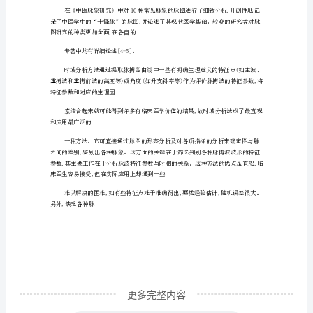
法
评
象形态特征等。
析
【关
键
词】
特征进行了系统论述。
脉
诊
信
息;
分
析
更多完整内容
方