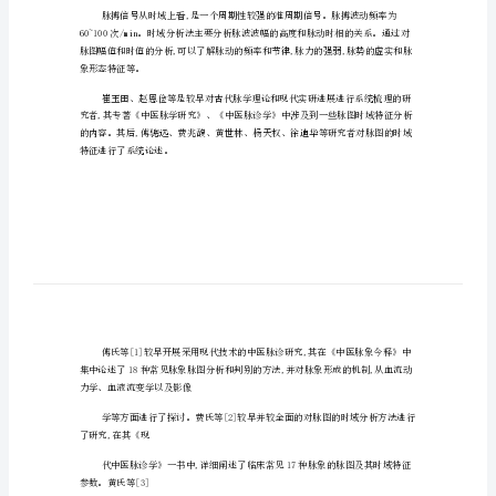
法
评
空间空前扩大。目前,脉诊现代研究中,
脉
诊
可视化分析以及一些其他分析方法。
信
息
1时域分析
分
析
和
识
面积大小时值等。
别
方