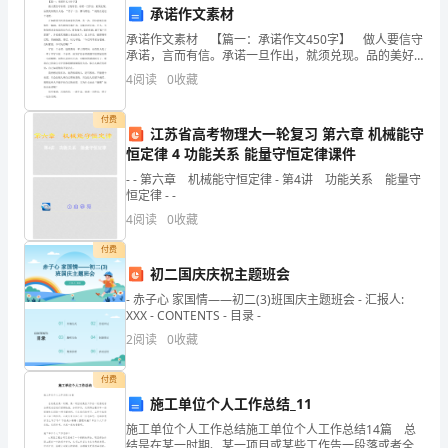
仪
承诺作文素材
关
承诺作文素材 【篇一：承诺作文450字】 做人要信守
专著中均有详细论述[4-5]。
承诺，言而有信。承诺一旦作出，就须兑现。品的美好
键
的古人说：“君子一言，驷马难追。”说的正是这个道
4
阅读
0
收藏
理。 正如我国当代着名画家李苦禅。有一次，
技
付费
江苏省高考物理大一轮复习 第六章 机械能守
术
特征参数和对应的生理因
恒定律 4 功能关系 能量守恒定律课件
——
- - 第六章 机械能守恒定律 - 第4讲 功能关系 能量守
恒定律 - -
传
4
阅读
0
收藏
和应用最广泛的
感
付费
初二国庆庆祝主题班会
器
- 赤子心 家国情——初二(3)班国庆主题班会 - 汇报人:
研
XXX - CONTENTS - 目录 -
2
阅读
0
收藏
究
床医生容易接受,但在实际应用上却遇到一
的
付费
施工单位个人工作总结_11
不
施工单位个人工作总结施工单位个人工作总结14篇 总
结是在某一时期、某一项目或某些工作告一段落或者全