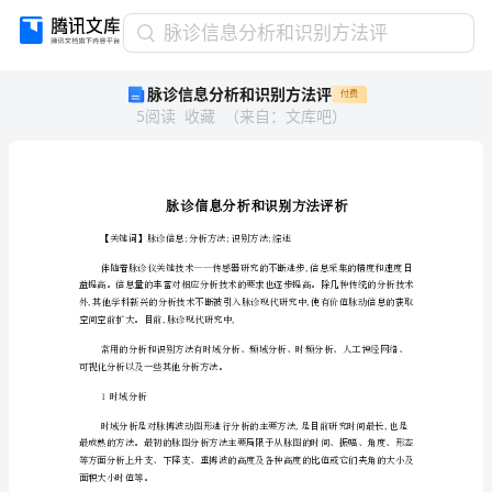
脉
脉诊信息分析和识别方法评
诊
脉诊信息分析和识别方法评
付费
信
5
阅读
收藏
（
来自
：
文库吧
）
息
分
析
和
识
别
方