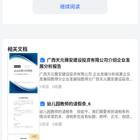
继续阅读
法;
识
别
方
相关文档
力学、血液流变学以及影像
法;
广西天元雅安建设投资有限公司介绍企业发
综
展分析报告
述
广西天元雅安建设投资有限公司 企业发展分析结果企业
了研究,在其《现
发展指数得分企业发展指数得分广西天元雅安建设投资
伴
有限公司综合得分说明：企业发展指数根据企业规模、
1
阅读
0
收藏
企业创新、企业风险、企业活力四个维度对企业发展情
况进
随
参数。黄氏等[3]
幼儿园教师的请假条_6
着
幼儿园教师的请假条 现如今，我们需要用到请假条的
情况非常的多，请假条包含有标题、称呼、正文、祝颂
脉
语、落款五个部分。写起请假条来就毫无头绪？以下是
2
阅读
0
收藏
小编帮大家整理的幼儿园教师的请假条，希望能够帮助
诊
到大家
图研究的种类更加全面,在各自的
付费