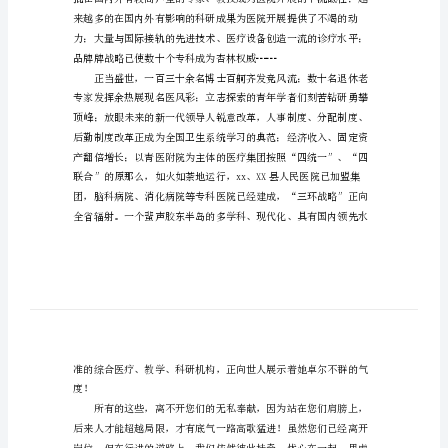
击出guo查看。
医
离退休老同事们：
院
八
一
建
军
节
慰
问
信
医