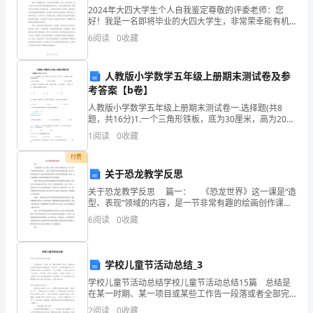
是
2024年大四大学生个人自我鉴定尊敬的评委老师：您
好！我是一名即将毕业的大四大学生，非常荣幸能有机
xx医院
出
会向您展示我的个人自我鉴定。回顾这四年来的学习和
6
阅读
0
收藏
成长，我深深感到自己的变化和进步，同时也清楚地认
20xx年x月x日
guo
识到自
人教版小学数学五年级上册期末测试卷及参
的
考答案【b卷】
“医
人教版小学数学五年级上册期末测试卷一.选择题(共8
题，共16分)1.一个三角形铁板，底为30厘米，高为20厘
院
米，把它正、反面都涂上油漆，涂漆的面积是（ ）。
1
阅读
0
收藏
A.600平方厘米 B.3
八
付费
关于恐龙教学反思
一
关于恐龙教学反思 篇一： 《恐龙世界》这一课是“造
建
的慰问！
型、表现”领域的内容，是一节非常有趣的绘画创作课。
“恐龙”是孩子们很感兴趣的话题，学生从小就玩恐龙玩
6
阅读
0
收藏
军
具，看有关恐龙的连环画，听有关
节
学校儿童节活动总结_3
慰
学校儿童节活动总结学校儿童节活动总结15篇 总结是
在某一时期、某一项目或某些工作告一段落或者全部完
问
致以崇高的敬意和衷心的感谢！
成后进行回顾检查、分析评价，从而得出教训和一些规
2
阅读
0
收藏