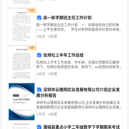
律性认识的一种书面材料，它可以明确下一步的工作方
信”，，
付费
希
高一新学期班主任工作计划
望
高一新学期班主任工作计划 一、刻意收拾自己的形象
——让学生喜欢你。 学生对老师的直观评价首先来源
您
于教师的外在形象。一个仪表堂堂，风度翩翩的教师总
1
阅读
0
收藏
是能赢得学生的青睐;相反一个拉里邋遢，不修便服的教
喜
付费
欢！
信用社上半年工作总结
信用社上半年工作总结 半年来，在联社党委的正确领
请
导下，在联社各部室的支持、指导下，xx信用社的各项
工作紧紧围绕联社年初制定的工作意见，以争创一类信
点
1
阅读
0
收藏
用社为目标，以增存、盘活、创收为工作主题，以强化
业务
击
深圳市云隆翔实业发展有限公司介绍企业发
出
展分析报告
深圳市云隆翔实业发展有限公司 企业发展分析结果企业
guo
发展指数得分企业发展指数得分深圳市云隆翔实业发展
有限公司综合得分说明：企业发展指数根据企业规模、
查
1
阅读
0
收藏
企业创新、企业风险、企业活力四个维度对企业发展情
况进
看。
蒲城县重点小学二年级数学下学期期末考试