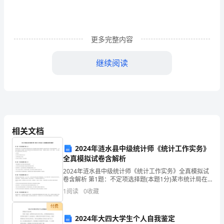
问
活
动，
更多完整内容
那
继续阅读
慰
问
度！
信
怎
相关文档
么
2024年涟水县中级统计师《统计工作实务》
写
全真模拟试卷含解析
在一起，关爱在一起，呼吸
2024年涟水县中级统计师《统计工作实务》全真模拟试
呢？
卷含解析 第1题：不定项选择题(本题1分)某市统计局在
工作中发现该市某事业单位的工资总额存在故意少报问
1
阅读
0
收藏
下
题，遂向该单位发出《统计检查查询书》。该单位对
付费
面
2024年大四大学生个人自我鉴定