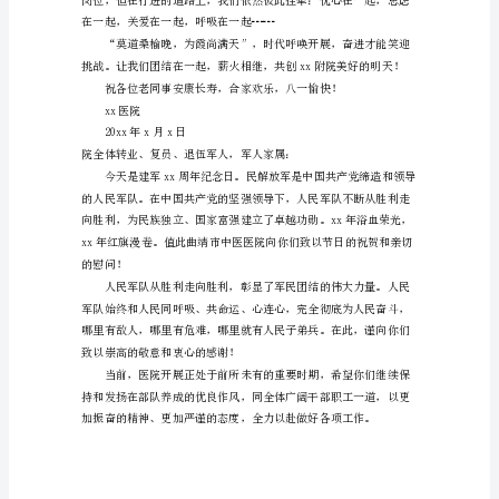
院
在
建
军
节
的
时
候
也
会
举
办
慰