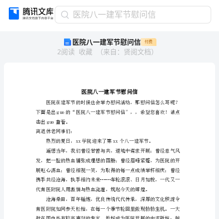
医
医院八一建军节慰问信
院
医院八一建军节慰问信
付费
八
2
阅读
收藏
（
来自
：
贤阅文档
）
一
建
军
节
慰
问
信