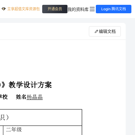
立享超值文库资源包
我的资料库
开通会员
Login 腾讯文档
编辑文档
，故本节对于用厘米
“”“”
度单位之间的换算两大学习内容仍