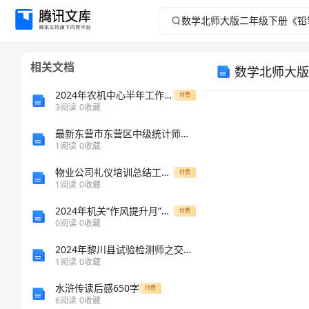
数
学
相关文档
数学北师大版
北
2024年农机中心半年工作总结
付费
师
3
阅读
0
收藏
最新东营市东营区中级统计师《统计基础知识理论及相关知识》巅峰冲刺试卷含解析
大
1
阅读
0
收藏
版
物业公司礼仪培训总结工作总结
付费
1
阅读
0
收藏
二
2024年机关“作风提升月”活动心得体会范文
课题名称
付费
0
阅读
0
收藏
年
科目
2024年黎川县试验检测师之交通工程考试题库及参考答案（夺分金卷）
教学时间
级
1
阅读
0
收藏
水浒传读后感650字
付费
下
6
阅读
0
收藏
学习者分析