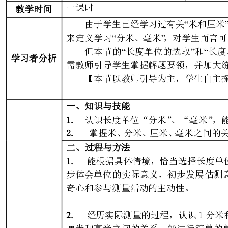
需教师引导学生掌握解题要领，并加大练习力度方能使学生熟能生巧！
【本节以教师引导为主，学生自主探究及合作为辅进行教学。】
一、知识与技能
1.
认识长度单位“分米”、“毫米”，能选择合适的长度单位填空。
2.
二、过程与方法
1.
能根据具体情境，恰当选择长度
步体会单位的实际意义，初步发展
奇心和参与测量活动的主动性。
2.
经历实际测量的过程，认识1分
厘米和毫米之间的关系，能进行简
意义。
三、情感态度与价值观
1
．通过寻找生活中“1分米”“1
意义的体会，并感受数学与现实生活的联系。
2
．
让学生在探究之中，积累测量经验
受数学的魅力！
重点
:
11
1.
认识分米和毫米有多长。
2.难点：
了解米、分米、厘米和毫米之间的关系。