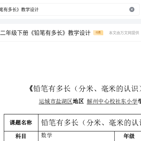
二年级下册《铅笔有多长》教学设计
本文由万文网提供
付费
《》教学设计方案
铅笔有多长（分米、毫米的认识）
地区学校姓名
运城市盐湖区解州中心校社东小学杨晶晶
铅笔有多长（分米、毫米的认识）
数学
二年级
年级
一课时
由于学生已经学习过有关米和厘米的相关知识
“”“”
来定义学习分米、毫米，对学生而言可谓是水到渠成。
“”“”
但本节的长度单位的选取和长