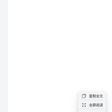
册
《铅
笔
有
多
长》
学习目标
教
学
复制全文
设
全屏阅读
教学重点、
难点