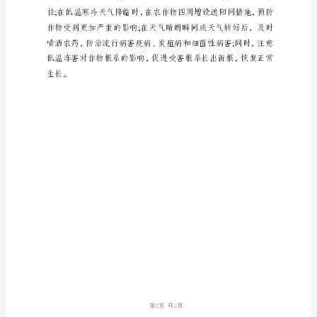
处
理
1、
会遭受寒害影响。
低
温
冻
害
是
指
农
作
物
生