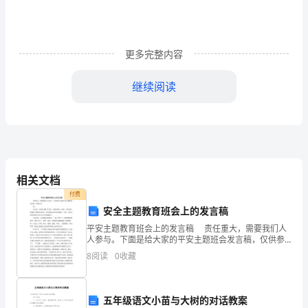
长
期
更多完整内容
间，
继续阅读
气
温
比
要
相关文档
求
付费
的
安全主题教育班会上的发言稿
平安主题教育班会上的发言稿 责任重大，需要我们人
温
人参与。下面是给大家的平安主题班会发言稿，仅供参
考。 们： 有人说，生命是宝藏;有人说，生命是黄
8
阅读
0
收藏
度
金。我说，生命是花，就像春天绚丽多彩的花。世
偏
五年级语文小苗与大树的对话教案