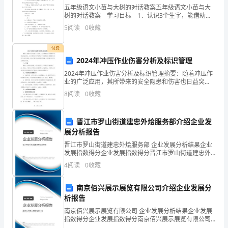
低，
五年级语文小苗与大树的对话教案五年级语文小苗与大
引
树的对话教案 学习目标 1．认识3个生字，能借助字
生长。
典，联系上下文和生活实际读懂词句的意思。 2．默读
5
阅读
0
收藏
课文，把握谈话的主要内容。 3．能从
起
付费
农
2024年冲压作业伤害分析及标识管理
作
2024年冲压作业伤害分析及标识管理摘要：随着冲压作
业的广泛应用，其所带来的安全隐患和伤害也日益突
物
出。本文通过分析冲压作业中存在的潜在伤害源及其对
8
阅读
0
收藏
工人的危害性，提出了相应的标识管理措施，以期减少
发
冲压作
晋江市罗山街道建忠外烩服务部介绍企业发
育
展分析报告
期
晋江市罗山街道建忠外烩服务部 企业发展分析结果企业
发展指数得分企业发展指数得分晋江市罗山街道建忠外
延
烩服务部综合得分说明：企业发展指数根据企业规模、
4
阅读
0
收藏
企业创新、企业风险、企业活力四个维度对企业发展情
迟，
况进
南京佰兴展示展览有限公司介绍企业发展分
或
析报告
南京佰兴展示展览有限公司 企业发展分析结果企业发展
使
指数得分企业发展指数得分南京佰兴展示展览有限公司
综合得分说明：企业发展指数根据企业规模、企业创