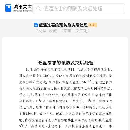
低
低温冻害的预防及灾后处理
温
低温冻害的预防及灾后处理
付费
冻
2
阅读
收藏
（
来自
：
文库吧
）
害
的
预
防
及
灾
后