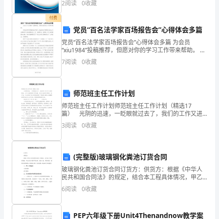
生
2
阅读
0
收藏
新、企业风险、企业活力四个维度对企业发展情况进行
评价。
殖
付费
党员“百名法学家百场报告会”心得体会多篇
器
党员“百名法学家百场报告会”心得体会多篇 为会员
“xiu1984”投稿推荐，但愿对你的学习工作带来帮助。 百
官
名法学家百场报告会开始了。民法典在中国特色社会主
7
阅读
0
收藏
义法律体系中具有重要地位，是
的
生
师范班主任工作计划
理
师范班主任工作计划师范班主任工作计划（精选17
篇） 光阴的迅速，一眨眼就过去了，我们的工作又进
机
入新的阶段，为了今后更好的工作发展，来为今后的学
3
阅读
0
收藏
习制定一份计划。什么样的计划才是有效的呢？下面是
小编为
能
受
(完整版)玻璃钢化粪池订货合同
玻璃钢化粪池订货合同订货方：供货方：根据《中华人
到
民共和国合同法》的规定，结合本工程具体情况，甲乙
双方本着平等互利、协商一致、等价有偿、诚实信用的
6
阅读
0
收藏
损
原则，共同签订如下合同条款，以备双方共同遵守。
一、甲方工
害，
PEP六年级下册Unit4Thenandnow教学案