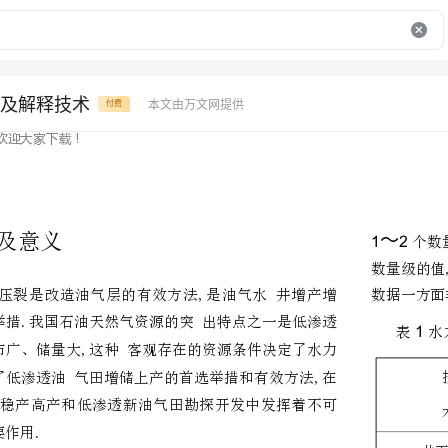
及解释技术
本文由万文网提供
付费
精品资料，欢迎大家下载！
1
目的及意义