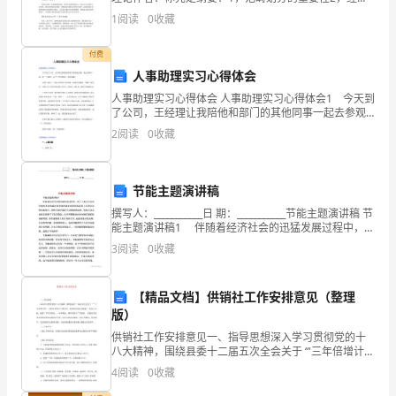
了
范畴理论3，原型理论--原型理论、基本层次范畴理论4，
1
阅读
0
收藏
原型理论的发展与应用：形式心理词典学，语言
问学生看到什么？看到气体了吗？
解
付费
水
人事助理实习心得体会
人事助理实习心得体会 人事助理实习心得体会1 今天到
的
了公司，王经理让我陪他和部门的其他同事一起去参观
工地，做一下调查。这个工作很简单，也很有趣， 来
三
2
阅读
0
收藏
到工地后，工地主任看到王经理来，赶紧过来握手、寒
种
节能主题演讲稿
状
撰写人：___________日 期：___________节能主题演讲稿 节
态：
能主题演讲稿1 伴随着经济社会的迅猛发展过程中，由
于人类过分追求发展所带来的满足和发展的速度而忽视
3
阅读
0
收藏
固
或淡薄了其所
体、
【精品文档】供销社工作安排意见（整理
版）
液
供销社工作安排意见一、指导思想深入学习贯彻党的十
体、
八大精神，围绕县委十二届五次全会关于 “'三年倍增计
划'，为跻身全国五十强县市、建设现代化综合新城” 的奋
4
阅读
0
收藏
气
斗目标，按照“半年有苗头、一年有势头、两年有看