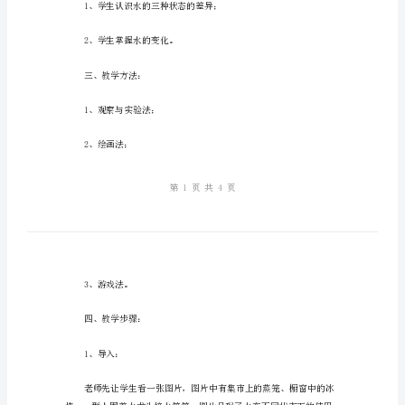
级
一、教学目标：
科
学
备
2、了解水的变化；
课
教
3、培养学生认识水的习惯。
案
二、教学重难点：
案
例
1
火