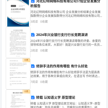
——
河北幻特网络科技有限公司介绍企业发展分
2、引入：
析报告
水
河北幻特网络科技有限公司 企业发展分析结果企业发展
指数得分企业发展指数得分河北幻特网络科技有限公司
的
综合得分说明：企业发展指数根据企业规模、企业创
3
阅读
0
收藏
新、企业风险、企业活力四个维度对企业发展情况进行
三
评价。
种
2024年兴业银行支行行长竞聘演讲
2024年兴业银行支行行长竞聘演讲尊敬的评委、亲爱的
状
领导和各位来宾，大家好！我是兴业银行支行的一名员
工，非常荣幸能够站在这里，参加2024年兴业银行支行
2
阅读
0
收藏
态
行长竞聘演讲。首先，请允许我对大家的到来表示热烈
实验环节：
一、
付费
修辞手法的作用有哪些 有什么好处
教
修辞手法的作用有哪些有什么好处修辞手法是为提高表
达效果，用于各种文章或应用文，在语言写 作时表达方
学
法的集合。修辞手法一共有63大类，78小类。通过 修
7
阅读
0
收藏
饰、调整语句，运用特定的表达形式以提高语言表达作
目
用
付费
标：
转载 认知语义学 原型理论
1、
转载 认知语义学 原型理论原文地址：认知语义学--原型
理论作者：你先走纲要：1，范畴划分的重要性2，经典