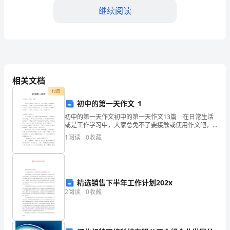
备
继续阅读
课
教
3、游戏法。
案
案
相关文档
四、教学步骤：
例
付费
初中的第一天作文_1
教
初中的第一天作文初中的第一天作文13篇 在日常生活
案
1、导入：
或是工作学习中，大家总免不了要接触或使用作文吧，
作文是人们以书面形式表情达意的言语活动。为了让您
1
阅读
0
收藏
在写作文时更加简单方便，以下是小编为大家收集的初
名
称：
认
精选销售下半年工作计划202x
2
阅读
0
收藏
识
水