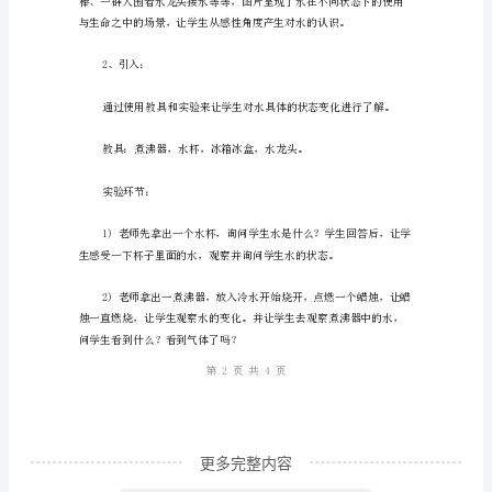
种
2、学生掌握水的变化。
点
燃
三、教学方法：
兴
趣：
1、观察与实验法；
小
学
2、绘画法；
一
年
级
科
学
更多完整内容