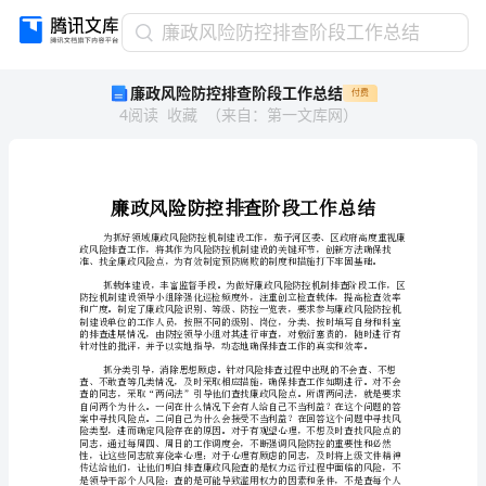
廉
廉政风险防控排查阶段工作总结
政
廉政风险防控排查阶段工作总结
付费
风
4
阅读
收藏
（
来自
：
第一文库网
）
险
防
控
排
查
阶
段