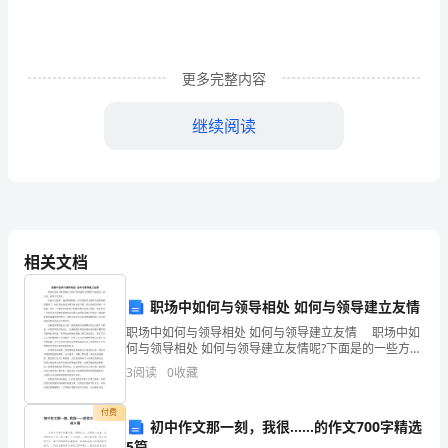
政
风
更多完整内容
险
防
继续阅读
控
机
制
建
相关文档
设
职场中如何与领导相处 如何与领导建立友情
工
职场中如何与领导相处 如何与领导建立友情 职场中如
何与领导相处 如何与领导建立友情呢?下面是的一些方
作，
法，希望大家喜欢。 先做人后做事，虽然职场险恶，
3
阅读
0
收藏
但只要把各方面的人情事理都做圆滑了，相信你也
茄
付费
初中作文那一刻，我很……的作文700字精选
子
5篇