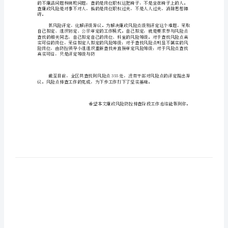
工
作
总
结
廉
政
风
险
防
控
排
碍。