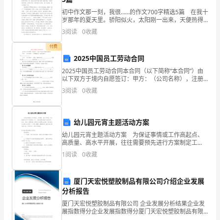
河
初中作文那一刻，我很……的作文700字精选5篇 在我十
岁那年的夏天里。骄阳似火，太阳刚一出来，天便热得
区
发了狂，地上像下了火似的，一丝风也没有，使人觉得
3
阅读
0
收藏
气闷。窗外的柳树耷拉着脑袋，柏油路也被太阳烤得直
委、
付费
2025中国员工劳动合同
区
2025中国员工劳动合同本合同（以下简称“本合同”）由
政
以下双方于境内自愿签订：甲方：（公司名称），注册
地址为，法定代表人为 。乙方：（员工姓名），性别，
3
阅读
0
收藏
府
身份证号码
高
幼儿园元宵主题活动方案
度
幼儿园元宵主题活动方案 为保证事情或工作高起点、
高质量、高水平开展，往往需要预先进行方案制定工
重
作，方案是阐明具体行动的时间，地点，目的，预期效
1
阅读
0
收藏
果，预算及方法等的企划案。我们应该怎么制定方案
视
呢？以下是
廉
厦门天宏悦塑胶制品有限公司介绍企业发展
分析报告
政
厦门天宏悦塑胶制品有限公司 企业发展分析结果企业发
展指数得分企业发展指数得分厦门天宏悦塑胶制品有限
风
公司综合得分说明：企业发展指数根据企业规模、企业