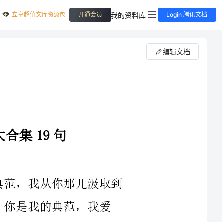
立享超值文库资源包
我的资料库
开通会员
Login 腾讯文档
编辑文档