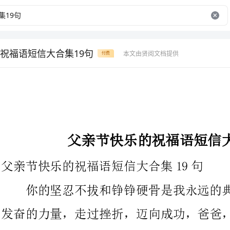
祝福语短信大合集19句
本文由贤阅文档提供
付费
父亲节快乐的祝福语短信大合集19句
父亲节快乐的祝福语短信大合集19句
你的坚忍不拔和铮铮硬骨是我永远的典范，我从你那儿汲取到
发奋的力量，走过挫折，迈向成功，爸爸，你是我的典范，我爱
你！以下是搜索的父亲节快乐的祝福语19句,希望可以帮助到大
1、爸爸，记住少抽烟，少喝酒，多运动，您的安康是全家人的幸