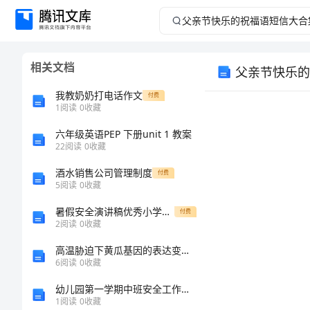
父
亲
相关文档
父亲节快乐的
节
我教奶奶打电话作文
付费
快
1
阅读
0
收藏
六年级英语PEP 下册unit 1 教案
乐
22
阅读
0
收藏
的
酒水销售公司管理制度
付费
5
阅读
0
收藏
祝
暑假安全演讲稿优秀小学生6篇（让你的孩子学习如何保护自己）
付费
2
阅读
0
收藏
福
高温胁迫下黄瓜基因的表达变化的开题报告
语
6
阅读
0
收藏
家。
幼儿园第一学期中班安全工作总结
短
1
阅读
0
收藏