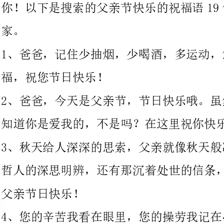
福，祝您节日快乐！
2、爸爸，今天是父亲节，节日快乐哦。虽然
知道你是爱我的，不是吗？在这里祝你快乐安康！
3、秋天给人深深的思索，父亲就像秋天般凝
哲人的深思明辨，还有那沉着处世的信条，在父亲节降临之际，祝
父亲节日快乐！
4、您的辛苦我看在眼里，您的操劳我记在心
动，细心的教导让我感谢。亲爱的爸爸，父亲节，在这个特殊的日
子里，送上我最真挚的祝愿：祝福爸爸快乐每一天！幸福一辈子！
5、烈日下，您在田间挥汗如雨；风雨中，您
那土里刨食的老爸！父亲节了，放下您的锄头，扔掉您的背篓，给
自己放天假吧！祝父亲节快乐！