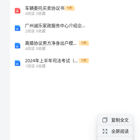
信
车辆委托买卖协议书
付费
4
阅读
0
收藏
大
广州诚乐家政服务中心介绍企业发展分析报告
2
阅读
0
收藏
合
离婚协议男方净身出户模板(2024版)
付费
4
阅读
0
收藏
集
2024年上半年司法考试（试卷三）考前冲刺试题C卷 附答案
付费
19
1
阅读
0
收藏
句
父
亲
节
复制全文
快
全屏阅读
乐