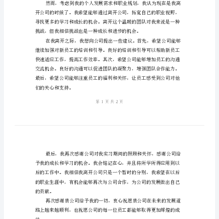
告
学
职。
校
会
计
实
识，在实践中不断学习和成长。
习
生
辞
职
报
告