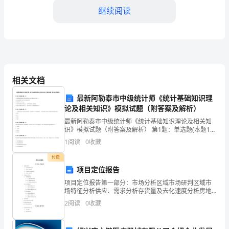
学
继续阅读
校
会
计
专
相关文档
业
最新阿勒泰市中级统计师《统计基础知识理
论及相关知识》模拟试题（附答案及解析）
的
最新阿勒泰市中级统计师《统计基础知识理论及相关知
的贡献。
识》模拟试题（附答案及解析） 第1题：单选题(本题1
一
分)下列财政政策措施中将导致国民收入水平增长最大的
1
阅读
0
收藏
是（）。A.政府增加购买500亿元商品和劳务B.税
名
付费
实
项目定位报告
就。
项目定位报告第一部分：市场分析区域市场研判区域市
习
场特征分析供应、需求分析存货量及去化速度分析房地
谢谢！
产价格分析区域细分市场分析别墅市场分析别墅市场状
生，
2
阅读
0
收藏
况分析别墅市场趋势分析别墅未来潜在供应分析2.2.洋房
市
敬礼
很