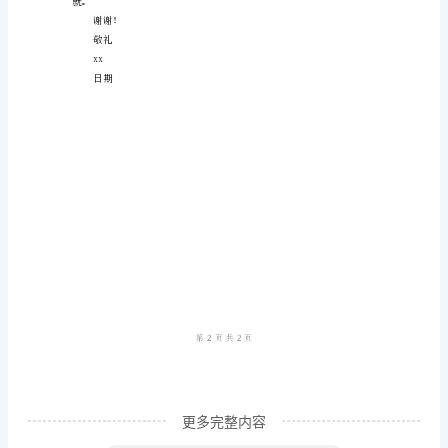
尊
敬
的
xx
公
司
领
导：
您
们的关心和支持。
好！
我
是
更多完整内容
xx