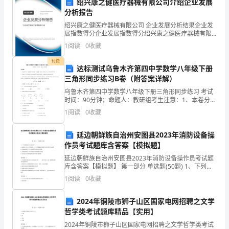
绍兴康之健医疗器械有限公司介绍企业发展
xx
荣
分析报告
日期
绍兴康之健医疗器械有限公司 企业发展分析结果企业发
幸
展指数得分企业发展指数得分绍兴康之健医疗器械有限
公司综合得分说明：企业发展指数根据企业规模、企业
能
1
阅读
0
收藏
创新、企业风险、企业活力四个维度对企业发展情况进
行评
在
付费
达标测试乌鲁木齐第四中学数学八年级下册
三角形同步练习B卷（附答案详解）
贵
乌鲁木齐第四中学数学八年级下册三角形同步练习 考试
公
时间：90分钟；命题人：教研组考生注意：1、本卷分第
I卷（选择题）和第Ⅱ卷（非选择题）两部分，满分100
1
阅读
0
收藏
司
分，考试时间90分钟2、答卷前，考生务必用0.
度
延边朝鲜族自治州安图县2023年消防设备操
作员考试题库含答案【模拟题】
过
延边朝鲜族自治州安图县2023年消防设备操作员考试题
库含答案【模拟题】 第一部分 单选题(50题) 1、下列系
了
统选型正确的是（ ）。A.系统处于准工作状态时，严禁
1
阅读
0
收藏
管道漏水的场所应釆用预作用系统B
一
2024年铜陵市狮子山区国家电网招聘之文学
段
哲学类考试题库精品【实用】
非
2024年铜陵市狮子山区国家电网招聘之文学哲学类考试