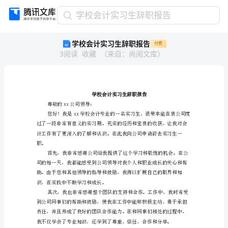
学
学校会计实习生辞职报告
校
学校会计实习生辞职报告
付费
会
3
阅读
收藏
（
来自
：
尚阅文库
）
计
实
习
生
辞
职
尊敬的xx公司领导：
报