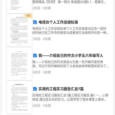
题库精品【实用】 第一部分 单选题(50题) 1、嵇康文学
常
成就主要在于（）A.小说B.赋C.散文D.诗歌【答案】：
2
阅读
0
收藏
C2、在我国战国时期，公孙龙
有
付费
电视台个人工作总结标准
意
电视台个人工作总结标准个人工作总结是对过去一段时
间内自己在工作中的表现与成果进行总结和评价的一种
义
方式。对于电视台工作来说，个人工作总结具有重要的
1
阅读
0
收藏
意义，可以帮助工作人员提升自身能力和工作效率，从
的
而更好地
实
我——介绍自己的作文小学五六年级写人
习
我——介绍自己的作文我自以为是一名开朗可爱的男
孩，可过于的开朗有时到了父亲母亲老师眼里就变为了
期。
俏皮捣乱的代名词。天然油黑发亮的头发，韩国式的小
3
阅读
0
收藏
眼睛单眼皮，别看眼睛不大，可却特别黑特别亮，有人
充
说我特象今
实
实用的工程实习报告汇总7篇
实用的工程实习报告汇总7篇工程实习报告 篇1 一、心得
的
体会 通过这五天的实习，让我学到了很多课堂上根本学
不到得东西，仿佛自己一下子成熟了，不仅懂得了怎样
经
3
阅读
0
收藏
做事而且懂得了很多做人得道理。