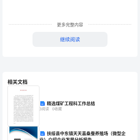
读
后
更多完整内容
感
1
继续阅读
最
近
它都会用那根万能的鼻子撕下来给他们。
读
了
相关文档
一
动物居然有如此高的情怀，我真是佩服！
本
精选煤矿工程科工作总结
3
阅读
0
收藏
非
2023年《最后一头战象》读后感3
常
扶绥县中东镇天天喜桑蚕养殖场（微型企
有
业）介绍企业发展分析报告