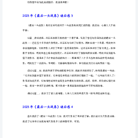
2023年《最后一头战象》读后感2
战
象》
读
后
感
2023
年
自己掩埋的故事。
《最
后
血，但它活了下来。
一
头
战
象》