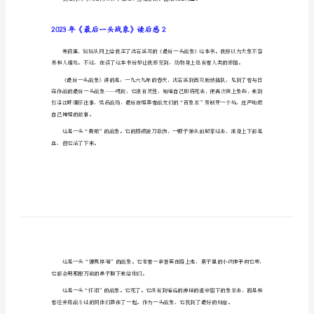
2023年《最后一头战象》读后感1
感
（精
选
汇
编）
2023
在坑中，去找他的战友。
年
《最
后
一
头