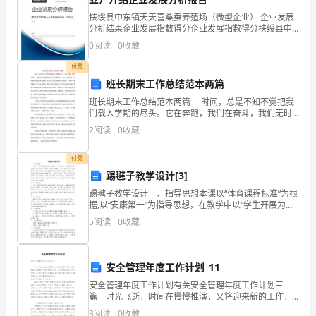
趣
扶绥县中东镇天天喜桑蚕养殖场（微型企业） 企业发展
平静。
分析结果企业发展指数得分企业发展指数得分扶绥县中
的
东镇天天喜桑蚕养殖场（微型企业）综合得分说明：企
0
阅读
0
收藏
业发展指数根据企业规模、企业创新、企业风险、企业
活力
书，
付费
班长期末工作总结范本两篇
我
班长期末工作总结范本两篇 时间，总是不知不觉把我
非
们载入学期的尽头。它在奔跑，我们在奋斗，我们无时
无刻都迈着自己坚定的脚步，一步一步向前走。在跌倒
2
阅读
0
收藏
的角落勇敢的爬起，在泪水与汗水的眼眸继续拼搏。
常
付费
非
踢毽子教学设计[3]
常
踢毽子教学设计一、指导思想本课以“体育课程标准”为根
据,以“安康第一”为指导思想，在教学中以“学生开展为本”
喜
的课程理念，注重培养学生的创新精神和理论才能.本节
5
阅读
0
收藏
课根据学生自身的学习兴趣及开展条件,采用游
欢
这
安全管理年度工作计划_11
本
安全管理年度工作计划有关安全管理年度工作计划三
篇 时光飞逝，时间在慢慢推演，又将迎来新的工作，
新的挑战，是时候写一份详细的计划了。那么我们该怎
书，
3
阅读
0
收藏