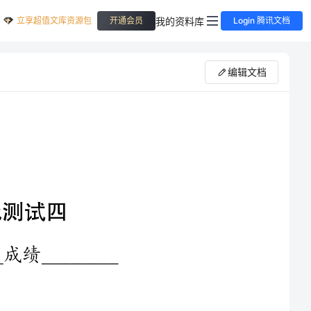
立享超值文库资源包
我的资料库
开通会员
Login 腾讯文档
编辑文档