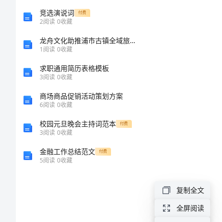
2.
试
竞选演说词
付费
2
阅读
0
收藏
四
龙舟文化助推浦市古镇全域旅游发展的路径研究
1
阅读
0
收藏
(含
求职通用简历表格模板
3
阅读
0
收藏
答
商场商品促销活动策划方案
案)
6
阅读
0
收藏
校园元旦晚会主持词范本
付费
高
3
阅读
0
收藏
中
金融工作总结范文
付费
语
5
阅读
0
收藏
文
像的。
复制全文
必
管制既将告终。
全屏阅读
修