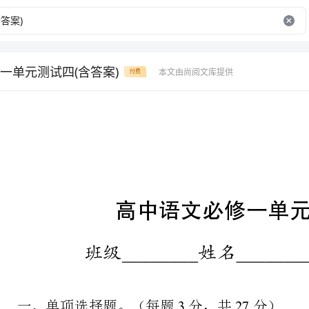
一单元测试四(含答案)
本文由尚阅文库提供
付费
高中语文必修一单元测试四
班级姓名成绩
327
一、单项选择题。（每题分，共分）
下列词语中加点字的读音，完全正确的一组是（）
A.旗帜(zhì)掩映(yìng)拓(tuó)展世人瞩目(zhǔ)
B.囚徒(qiū)凝重(zhòng)沼泽(zhǎo)婆娑起舞(suō)
C.祷告(dǎo)雏菊(chú)停泊(bó)冉冉升起(rǎn)
D.陈迹(jì)接载(zǎi)噩梦(è)交接仪式(yì)
1答案简析：A拓(tuó)应为tuòB囚：qiū应为qiúD仪:yì应为yí