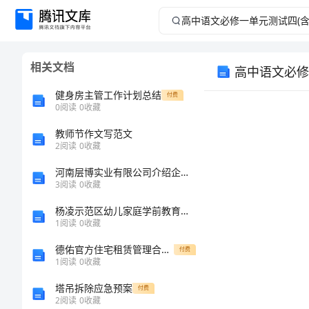
高
中
相关文档
高中语文必修
语
健身房主管工作计划总结
付费
文
0
阅读
0
收藏
教师节作文写范文
必
2
阅读
0
收藏
修
河南层博实业有限公司介绍企业发展分析报告
3
阅读
0
收藏
一
杨凌示范区幼儿家庭学前教育选择情况调研论文
1.
1
阅读
0
收藏
单
德佑官方住宅租赁管理合同2025
付费
元
1
阅读
0
收藏
塔吊拆除应急预案
付费
测
2
阅读
0
收藏