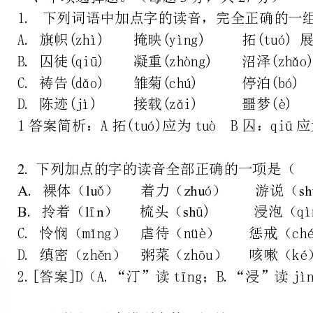
下列加点的字的读音全部正确的一项是（）
Aluzhushudng
.裸体（ǒ）着力（ó）游说（ì）水门汀（ī）
Blnsh
.拎着（ī）梳头（ū)浸泡（qìn）饲养（sì）
C.怜悯（mǐng）虐待（nüè）惩戒（chéng）皮辊（gǔn）
D.缜密（zhěn）粥菜（zhōu）咳嗽（ké）包身契（qì）
2.[答案]D（A.“汀”读tīng；B.“浸”读jìn；C.“悯”读mǐn）
3.下列词语没有错别字的一组是（CD）
A.横七树八渔肉荤腥打工赚钱一窝峰
B.光滑舒适义愤填膺生杀于夺挖墙角
C.工价低廉不假思索义务服役做噩梦
D.麻木迟钝巧取豪夺耸人听闻揩点油
3.[答案]D（A.树→竖，渔→鱼，峰→蜂。B.于→予，角→脚。）
4.下列各句中没有错别字的一句是（）
A.将于1997年年底退役的“不列颠尼亚”号很快消失在南海的夜暮中。
B.一些幸存者撰写的回忆录中谈到的情况，是任何心志健全的人所无法想
C.英国国旗就要降下，中国国旗将飘扬于香港上空。一百五十多年的英国
D.这里阳光明媚，绿树成阴。