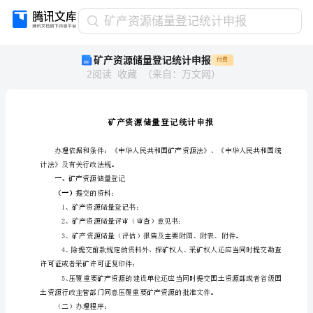
矿
矿产资源储量登记统计申报
产
矿产资源储量登记统计申报
付费
资
2
阅读
收藏
（
来自
：
万文网
）
源
储
量
登
记
统
计
计法》及有关行政法规。