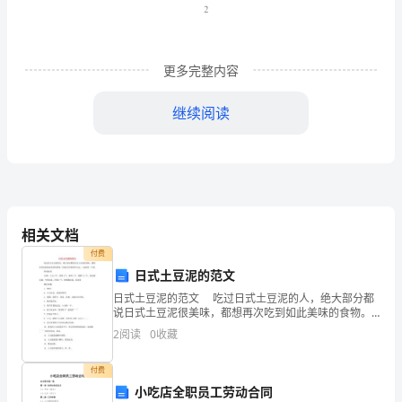
共
和
更多完整内容
国
继续阅读
矿
二、矿产资源统计
产
（一）
提交的资料：
资
1、
开发利用情况年度报告书
源
2、
矿产资源统计基础表一式三份
相关文档
法》、
（二）办理程序：
付费
《中
日式土豆泥的范文
日式土豆泥的范文 吃过日式土豆泥的人，绝大部分都
华
说日式土豆泥很美味，都想再次吃到如此美味的食物。
下面是分享的制作方法，一起来看一下吧。 所需食
2
阅读
0
收藏
人
材： 主料：土豆3个，洋葱1
民
付费
小吃店全职员工劳动合同