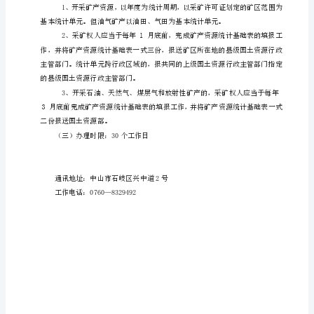
申
报
部门在办理采矿许可证时同时办理；
办
理
依
据
和
条
件：
（三）办理时限：30个工作日
《中
华
人
1
民