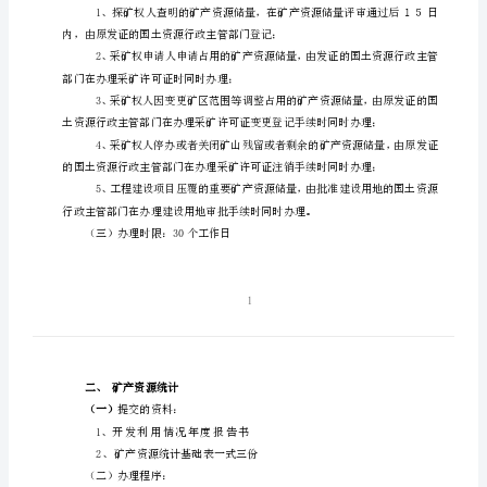
一、
矿产资源储量登记
申
（一）
提交的资料：
报
1、矿产资源储量登记书；
矿
产
资
源
许可证或者采矿许可证复印件；
储
量
登
（二）办理程序：
记
统
计