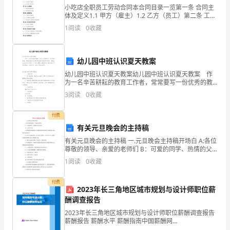
共
小吃店全职员工劳动合同本合同目录一览第一条 合同主
和
体及定义1.1 甲方（雇主）1.2 乙方（员工）第二条 工作
内容2.1 乙方的岗位职责2.2 乙方的工作地点2.3 乙方的
1
阅读
0
收藏
的县级国土资源行政主管部门。
工作时间第三条 合同期限3.
国
统
幼儿园中班认识夏天教案
计
幼儿园中班认识夏天教案幼儿园中班认识夏天教案 作
为一名辛苦耕耘的教育工作者，常常要写一份优秀的教
二份报送国土资源部。
法》
案，教案是教材及大纲与课堂教学的纽带和桥梁。教案
3
阅读
0
收藏
应该怎么写才好呢？以下是小编精心整理的幼儿园中班
及
（三）办理时限：30个工作日
认识
付费
有
有关元旦晚会的主持稿
有关元旦晚会的主持稿 一.元旦晚会主持稿开场白 A:各位
关
尊敬的领导、亲爱的老师们 B：可爱的同学、热情的父
老乡亲们 合：大家下午好 A：春夏秋冬黑夜清
行
1
阅读
0
收藏
通讯地址：中山市石岐区兴中道2号
政
工作电话：0760—8329492
付费
2023年长三角地区城市规划与设计师职位薪
法
酬调查报告
2023年长三角地区城市规划与设计师职位薪酬调查报告
规。
薪酬报告 薪酬水平 薪酬指南中国薪酬网
www.xinchou.cn 188,041 219,961 228,806 27