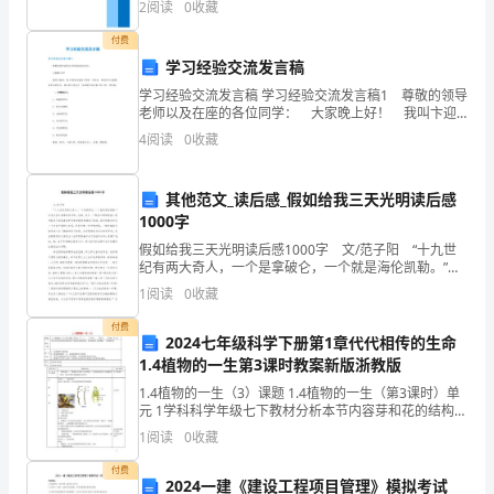
一、
2
阅读
0
收藏
矿
付费
学习经验交流发言稿
产
学习经验交流发言稿 学习经验交流发言稿1 尊敬的领导
老师以及在座的各位同学： 大家晚上好！ 我叫卞迎
资
宾，是10级语文教育5班的一名学生，很高兴今天能够站
4
阅读
0
收藏
在这里发言，和大家分享过去一年里我在学习和
源
储
其他范文_读后感_假如给我三天光明读后感
1000字
量
假如给我三天光明读后感1000字 文/范子阳 “十九世
2
纪有两大奇人，一个是拿破仑，一个就是海伦凯勒。”这
登
是马克吐温曾经说过的。没错，作为一个既盲又聋的残
1
阅读
0
收藏
疾人竟然能成为美国着名的作家和教育家
记
付费
2024七年级科学下册第1章代代相传的生命
（一）
1.4植物的一生第3课时教案新版浙教版
提
1.4植物的一生（3）课题 1.4植物的一生（第3课时）单
元 1学科科学年级七下教材分析本节内容芽和花的结构是
交
种子结构内容的延续，也是植物生长周期的一个重要部
1
阅读
0
收藏
分。教学目标1、知道花的主要结构；2、能
的
付费
2024一建《建设工程项目管理》模拟考试