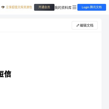
立享超值文库资源包
我的资料库
开通会员
Login 腾讯文档
编辑文档