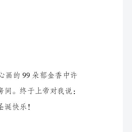
的99朵郁金香中许
听到。我把花画满了整个房间。终于上帝对我说：
五分钟；看一场电影，三小时；看月缺月圆，
月；春去春来，一年；想念一个人，一生！可是一句关心的话，
会飞黄腾达，存储的人会爱