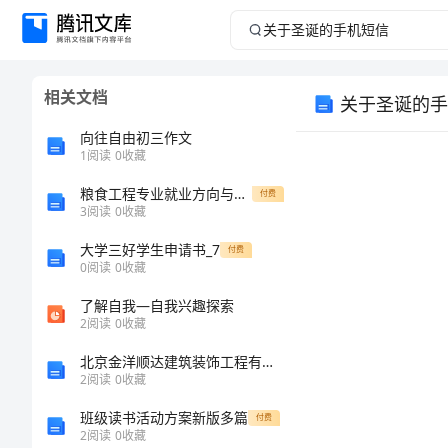
关
于
相关文档
关于圣诞的手
圣
向往自由初三作文
诞
1
阅读
0
收藏
粮食工程专业就业方向与就业前景分析
的
付费
3
阅读
0
收藏
手
大学三好学生申请书_7
付费
0
阅读
0
收藏
机
了解自我—自我兴趣探索
2
阅读
0
收藏
短
北京金洋顺达建筑装饰工程有限公司介绍企业发展分析报告
信
2
阅读
0
收藏
班级读书活动方案新版多篇
付费
关
2
阅读
0
收藏