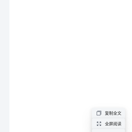
于
圣
诞
的
手
机
短
信
天
使
复制全文
说
全屏阅读
只