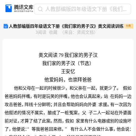
人
人教部编版四年级语文下册《我们家的男子汉》类文阅读训练
教
人教部编版四年级语文下册《我们家的男子汉》类文阅读训练
付费
部
3
阅读
收藏
（
来自
：
贤阅文档
）
编
版
四
年
级
语
文
王