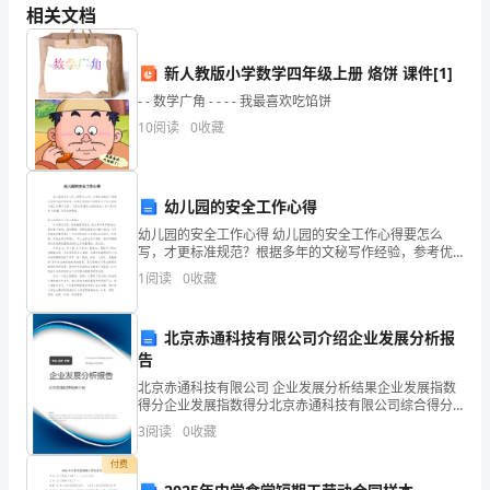
汉
相关文档
1
.写出下列词语的反义词。
（节
新人教版小学数学四年级上册 烙饼 课件[1]
选）
- - 数学广角 - - - - 我最喜欢吃馅饼
王
10
阅读
0
收藏
光滑——（）
安
忆
2
.“他爱妈妈”体现在
____
幼儿园的安全工作心得
他
幼儿园的安全工作心得 幼儿园的安全工作心得要怎么
写，才更标准规范？根据多年的文秘写作经验，参考优
___________________________
爱
秀的幼儿园的安全工作心得样本能让你事半功倍，下面
1
阅读
0
收藏
分享【幼儿园的安全工作心得(优秀4篇)】，供你选择
妈
在
O
北京赤通科技有限公司介绍企业发展分析报
妈，
告
3
也
北京赤通科技有限公司 企业发展分析结果企业发展指数
得分企业发展指数得分北京赤通科技有限公司综合得分
崇
说明：企业发展指数根据企业规模、企业创新、企业风
转变。
3
阅读
0
收藏
险、企业活力四个维度对企业发展情况进行评价。该企
拜
业的
付费