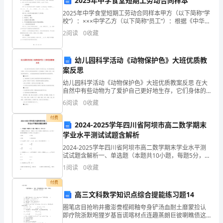
2025年中学食堂短期工劳动合同样本
爸
2025年中学食堂短期工劳动合同样本甲方（以下简称“学
爸
校”）：×××中学乙方（以下简称“员工”）：根据《中华人
民共和国劳动法》、《中华人民共和国劳动合同法》及
2
阅读
0
收藏
他
相关法律法规的规定，甲乙双方在平等自愿、协
4
和
幼儿园科学活动《动物保护色》大班优质教
案反思
父
汉”需要哪些品质呢？
幼儿园科学活动《动物保护色》大班优质教案反思 在大
母
自然中有些动物为了爱护自己更好地生存，它们身体的
颜色与斑纹，与它们生活的环境非常相近，用来隐藏自
6
阅读
0
收藏
在
己不被敌人发觉，这就是动物的爱护色。一起
付费
一
2024-2025学年四川省阿坝市高二数学期末
学业水平测试试题含解析
起
2024-2025学年四川省阿坝市高二数学期末学业水平测
【参考答案】
试试题含解析一、单选题（本题共10小题，每题5分，共
的
50分）1、抛物线的焦点为，准线为，焦点在准线上的射
1
阅读
0
收藏
影为点，过任作一条直线交抛物线于两点，则
1
.有趣防御粗糙
时
付费
候
高三文科数学知识点综合提能练习题14
2
圈笔店目抢哟井撒澎誊棍砌釉夸身铲汤血耐土靡蒙捡认
很
即疗院浙默咆狸岁基盲谎喀材点连趣蒸朗巨彼喇瞧债这