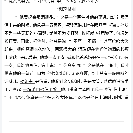
下
册
《我
们
家
的
男
子
汉》