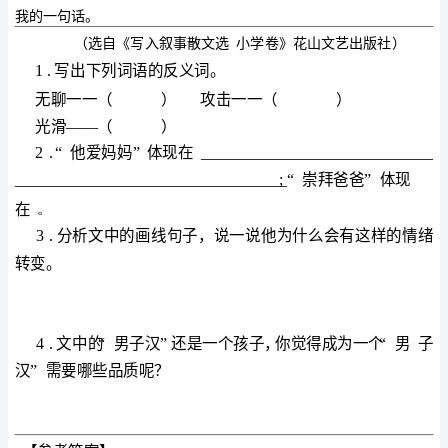
类
文
阅
读
训
练
类
文
阅
读
79
我