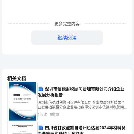
学
堂；
更多完整内容
是
继续阅读
您
让
我
五年级：阿力腾桑
真
相关文档
正
篇二：老师我想对您说
深圳市信德财税顾问管理有限公司介绍企业
得
发展分析报告
体
深圳市信德财税顾问管理有限公司 企业发展分析结果企
业发展指数得分企业发展指数得分深圳市信德财税顾问
会
管理有限公司综合得分说明：企业发展指数根据企业规
1
阅读
0
收藏
模、企业创新、企业风险、企业活力四个维度对企业发
到
展情
四川省甘孜藏族自治州色达县2024年材料员
专业管理实务精品含答案