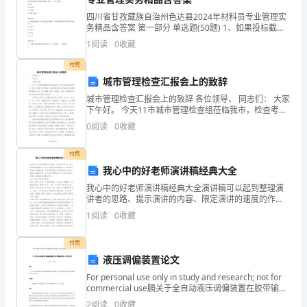
要
里永远都那么年轻漂亮。
四川省甘孜藏族自治州色达县2024年材料员专业管理实
用
务精品含答案 第一部分 单选题(50题) 1、如果投标截止
日期前第28天后，由于法律、法令和决策变化引起承包
汗
1
阅读
0
收藏
商实际投人成本的增加，应由（ ）给
水
付费
城市管理检查汇报会上的致辞
和
城市管理检查汇报会上的致辞 各位领导、 同志们： 大家
下午好。 今天11市城市管理检查组莅临我市，检查考评
辛
城市管理工作，是对我市强化环境整治、提高环境质
0
阅读
0
收藏
量、提升城市
苦
付费
换
我心中的好老师演讲稿经典大全
来
我心中的好老师演讲稿经典大全演讲稿可以起到整理演
讲者的思路、提示演讲的内容、限定演讲的速度的作
一本本作业。
用。在社会发展不断提速的今天，很多地方都会使用到
成
1
阅读
0
收藏
演讲稿，你写演讲稿时总是没有新意?下面是小编帮大家
整理的我
果；
付费
是
液压调偏装置论文
For personal use only in study and research; not for
您
commercial use膈关于全自动液压调偏装置在胶带输送
机上的应用袅作者： 王振中羄摘要
2
阅读
0
收藏