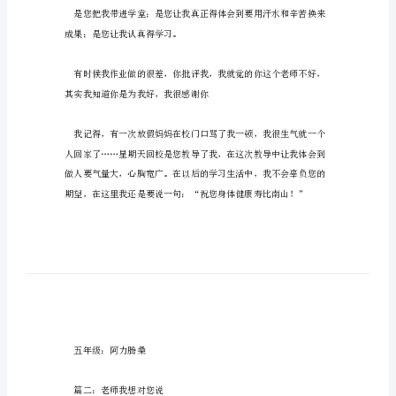
想
对
您
说
200
家多多指教！
字
作
篇一：老师我想对您说
文
导
尊敬的唐老师：
读：
作
文
简
成果；是您让我认真得学习。