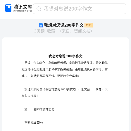
我
我想对您说200字作文
想
我想对您说200字作文
付费
对
3
阅读
收藏
（
来自
：
贤阅文档
）
您
说
200
字
作
文
我