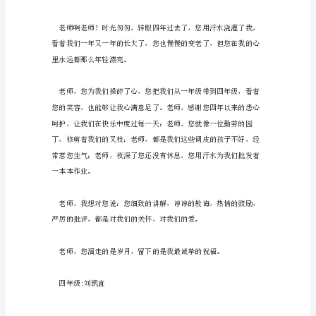
介，
尊
敬
的
其实我知道你是为我好，我很感谢你
唐
老
师：
是
您
把
我
带
进