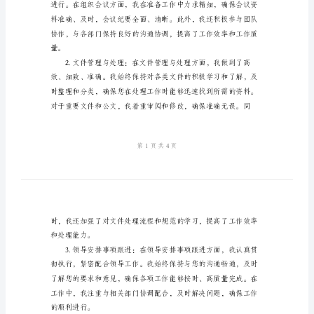
结
2024
年
终总结报告。
领
一、工作总结
导
秘
书
年
终
人
总
结