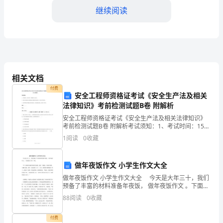
过
继续阅读
去
的
一
和处理能力。
年
相关文档
付费
里
安全工程师资格证考试《安全生产法及相关
法律知识》考前检测试题B卷 附解析
给
安全工程师资格证考试《安全生产法及相关法律知识》
予
考前检测试题B卷 附解析考试须知：1、考试时间：150
分钟，本卷满分为100分。 2、请首先按要求在试卷的指
1
阅读
0
收藏
定位置填写您的姓名、准考证号等信息。 3、请
我
的
的顺利进行。
做年夜饭作文 小学生作文大全
做年夜饭作文 小学生作文大全 今天是大年三十，我们
全
二、工作亮点
预备了丰富的材料准备年夜饭， 做年夜饭作文 。下面我
来 介绍一下吧。 下午 妈妈和小姨在厨房里忙碌着，我
力
88
阅读
0
收藏
在一旁捣乱。妈妈在洗菜，小姨在活面，我
支
付费