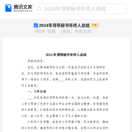
2024
2024年领导秘书年终人总结
年
2024年领导秘书年终人总结
付费
领
4
阅读
收藏
（
来自
：
尚阅文库
）
导
秘
书
年
终
人
尊敬的领导：
总