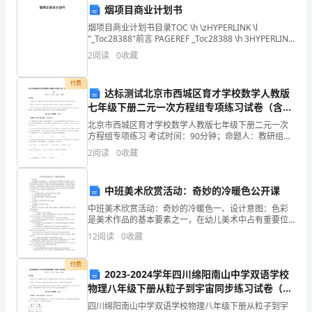
烟项目商业计划书
持
烟项目商业计划书目录TOC \h \zHYPERLINK \l
和
"_Toc28388"前言 PAGEREF _Toc28388 \h 3HYPERLINK
\l "_Toc24862"一、土建工程
2
阅读
0
收藏
信
任。
付费
达标测试北京市西城区育才学校数学人教版
七年级下册二元一次方程组专项练习试卷（含答
质。
作
案解析）
北京市西城区育才学校数学人教版七年级下册二元一次
为
方程组专项练习 考试时间：90分钟；命题人：教研组考
生注意：1、本卷分第I卷（选择题）和第Ⅱ卷（非选择
2
阅读
0
收藏
您
题）两部分，满分100分，考试时间90分钟2、答卷
的
中班美术欣赏活动：奇妙的冷暖色公开课
领
中班美术欣赏活动：奇妙的冷暖色一、设计意图：色彩
是美术作品的基本要素之一，在幼儿美术中占有重要位
导
置。中班的孩子 虽然已认识并能辨别颜色，但他们在美
12
阅读
0
收藏
术活动中并不常理会颜色，作品的色彩大 都单调，换色
较少
秘
付费
2023-2024学年四川绵阳南山中学双语学校
书，
物理八年级下册从粒子到宇宙同步练习试卷（含
答案详解）
我
四川绵阳南山中学双语学校物理八年级下册从粒子到宇