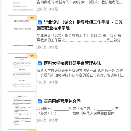
宙同步练习 考试时间：90分钟；命题人：教研组考生注
眼界，提高自己的综合素质。
深
意：1、本卷分第I卷（选择题）和第Ⅱ卷（非选择题）两
2
阅读
0
收藏
部分，满分100分，考试时间90分钟2、答卷前，
感
付费
毕业设计（论文）指导教师工作手册. - 江苏
荣
海事职业技术学院
毕业设计（论文）指导教师工作手册 目 录 第一部分 指
幸
导教师的工作要求………………………………………3第二部分
指导教师的指导要求………………………………………5第三部分
3
阅读
0
收藏
能
指导教师应遵守的毕
付费
够
医科大学校级科研平台管理办法
与
医科大学校级科研平台管理方法第一章 总则第一条 为进
一步规范和加强学校科研平台的设立与管理，增进学科
您
交叉、科研方向的整合，推动学科建设、科学研究、人
1
阅读
0
收藏
才培养等工作，制订本方法。第二条 本方法所指校
共
事，
芒果园经营承包合同
合同编号：__________甲方（承包方）：__________乙方
并
（经营方）：__________根据《中华人民共和国合同
法》、《中华人民共和国农业承包法》等相关法律法规
在
6
阅读
0
收藏
的规定，甲乙双方在平等、