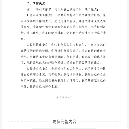
尊
敬
的
量。
领
导：
首
先，
我
要
感
谢
您
更多完整内容
在