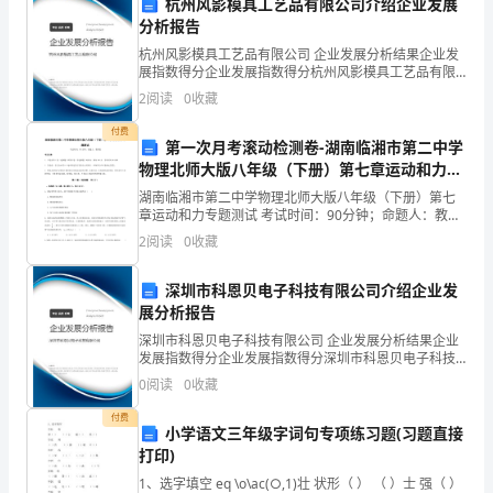
分
杭州风影模具工艺品有限公司介绍企业发展
分析报告
享
杭州风影模具工艺品有限公司 企业发展分析结果企业发
展指数得分企业发展指数得分杭州风影模具工艺品有限
我
公司综合得分说明：企业发展指数根据企业规模、企业
2
阅读
0
收藏
创新、企业风险、企业活力四个维度对企业发展情况进
在
行评
付费
第一次月考滚动检测卷-湖南临湘市第二中学
销
物理北师大版八年级（下册）第七章运动和力专
来了信心和动力。
题测试练习题（解析版）
售
湖南临湘市第二中学物理北师大版八年级（下册）第七
章运动和力专题测试 考试时间：90分钟；命题人：教研
工
组考生注意：1、本卷分第I卷（选择题）和第Ⅱ卷（非选
2
阅读
0
收藏
择题）两部分，满分100分，考试时间90分钟2、
作
深圳市科恩贝电子科技有限公司介绍企业发
中
展分析报告
深圳市科恩贝电子科技有限公司 企业发展分析结果企业
的
发展指数得分企业发展指数得分深圳市科恩贝电子科技
有限公司综合得分说明：企业发展指数根据企业规模、
心
0
阅读
0
收藏
企业创新、企业风险、企业活力四个维度对企业发展情
况进
付费
得
小学语文三年级字词句专项练习题(习题直接
打印)
和
售业绩才能够不断提升。
1、选字填空 eq \o\ac(○,1)壮 状形（ ） （ ）士 强（ ）