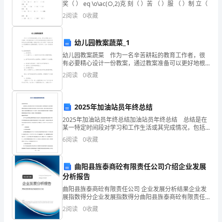
体
奖（ ） eq \o\ac(○,2)克 刻（ ）苦 （ ）服 （ ）制 立（
2
阅读
0
收藏
会。
我
幼儿园教案蔬菜_1
是
幼儿园教案蔬菜 作为一名辛苦耕耘的教育工作者，很
有必要精心设计一份教案，通过教案准备可以更好地根
据具体情况对教学进程做适当的必要的调整。教案应该
销
2
阅读
0
收藏
怎么写才好呢？下面是小编为大家整理的幼儿园教案蔬
菜，仅
售
2025年加油站员年终总结
部
2025年加油站员年终总结加油站员年终总结 总结是在
的
某一特定时间段对学习和工作生活或其完成情况，包括
取得的成绩、存在的问题及得到的经验和教训加以回顾
6
阅读
0
收藏
小
和分析的书面材料，通过它可以全面地、系统地了解
王，
曲阳县旌泰商砼有限责任公司介绍企业发展
分析报告
我
曲阳县旌泰商砼有限责任公司 企业发展分析结果企业发
在
展指数得分企业发展指数得分曲阳县旌泰商砼有限责任
公司综合得分说明：企业发展指数根据企业规模、企业
2
阅读
0
收藏
公
创新、企业风险、企业活力四个维度对企业发展情况进
行评