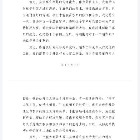
秀
销
五年了。
售
员
工
发
言
稿
尊
敬
竞争激烈的市场中立于不败之地。
的
领
导、