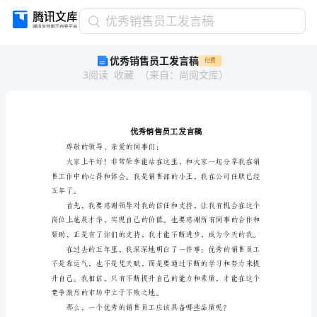
优
优秀销售员工发言稿
秀
优秀销售员工发言稿
付费
销
3
阅读
收藏
（
来自
：
尚阅文库
）
售
员
工
发
言
稿
尊敬的领导、亲爱的同事们：
优