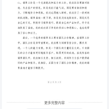
亲
爱
的
同
事
们：
来说是至关重要的。
大
家
上
午
好！
非
更多完整内容
常